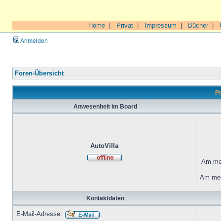
Home
|
Privat
|
Impressum
|
Bücher
|
Anmelden
Foren-Übersicht
Pr
Anwesenheit im Board
AutoVilla
Am mei
Am mei
Kontaktdaten
E-Mail-Adresse: