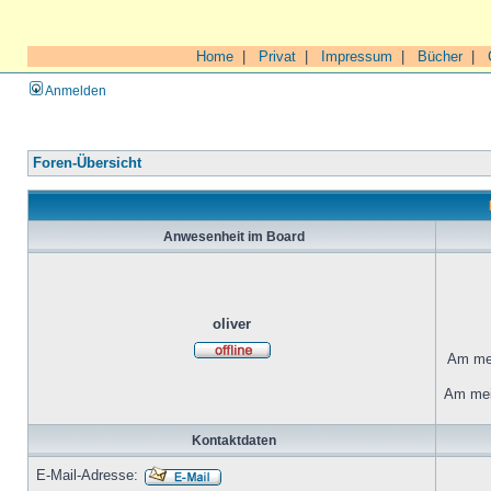
Home
|
Privat
|
Impressum
|
Bücher
|
Anmelden
Foren-Übersicht
Anwesenheit im Board
oliver
Am mei
Am mei
Kontaktdaten
E-Mail-Adresse: