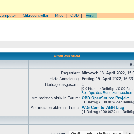
Computer
|
Mikrocontroller
|
Misc
|
OBD
|
Forum
Profil von oliver
Be
Registriert:
Mittwoch 13. April 2022, 15:
Letzte Anmeldung:
Freitag 15. April 2022, 16:33
Beiträge insgesamt:
1
[0.01% aller Beiträge / 0.00 Beit
Beiträge des Benutzers suchen
Am meisten aktiv in Forum:
OBD OpenSource Projekt
[ 1 Beitrag / 100.00% der Beiträ
Am meisten aktiv in Thema:
VAG-Com to WBH-Diag
[ 1 Beitrag / 100.00% der Beiträ
Gruppen: