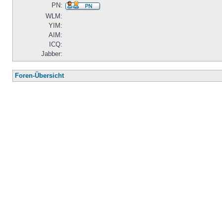
PN:
WLM:
YIM:
AIM:
ICQ:
Jabber:
Foren-Übersicht