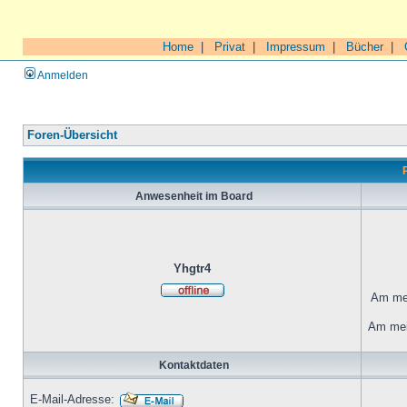
Home
|
Privat
|
Impressum
|
Bücher
|
Anmelden
Foren-Übersicht
Anwesenheit im Board
Yhgtr4
Am mei
Am mei
Kontaktdaten
E-Mail-Adresse: