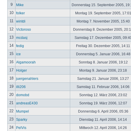
9
Mike
Donnerstag 15. September 2005, 19
10
folker
Montag 19. September 2005, 17:0
11
wintdi
Montag 7. November 2005, 15:40
12
Victoroso
Donnerstag 8. Dezember 2005, 20:
13
mcdasj
Samstag 17. Dezember 2005, 09:4
14
fedig
Freitag 30. Dezember 2005, 14:11
15
ice
Donnerstag 5. Januar 2006, 16:4
16
Algamoorah
Sonntag 8. Januar 2006, 19:12
17
Holger
Montag 9. Januar 2006, 23:18
18
juergenahlers
Samstag 21. Januar 2006, 13:27
19
illi206
Samstag 11. Februar 2006, 14:06
20
domobd
Sonntag 12. März 2006, 23:02
21
andreasE430
Sonntag 19. März 2006, 12:07
22
Mumpel
Donnerstag 6. April 2006, 05:36
23
Sparky
Dienstag 11. April 2006, 14:14
24
PelVis
Mittwoch 12. April 2006, 14:26