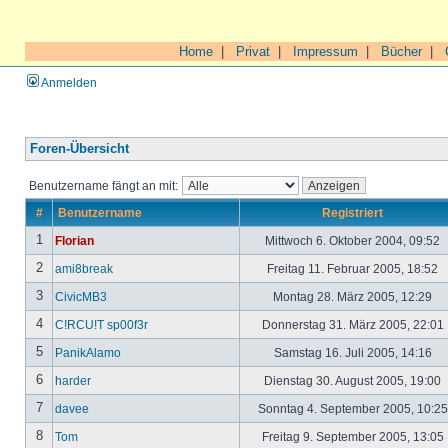
Home
|
Privat
|
Impressum
|
Bücher
|
Anmelden
Foren-Übersicht
Benutzername fängt an mit:
#
Benutzername
Registriert
1
Florian
Mittwoch 6. Oktober 2004, 09:52
2
ami8break
Freitag 11. Februar 2005, 18:52
3
CivicMB3
Montag 28. März 2005, 12:29
4
C!RCU!T sp00f3r
Donnerstag 31. März 2005, 22:01
5
PanikAlamo
Samstag 16. Juli 2005, 14:16
6
harder
Dienstag 30. August 2005, 19:00
7
davee
Sonntag 4. September 2005, 10:2
8
Tom
Freitag 9. September 2005, 13:05