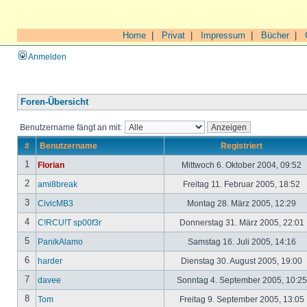
Home
|
Privat
|
Impressum
|
Bücher
|
Anmelden
Foren-Übersicht
Benutzername fängt an mit:
#
Benutzername
Registriert
1
Florian
Mittwoch 6. Oktober 2004, 09:52
2
ami8break
Freitag 11. Februar 2005, 18:52
3
CivicMB3
Montag 28. März 2005, 12:29
4
C!RCU!T sp00f3r
Donnerstag 31. März 2005, 22:01
5
PanikAlamo
Samstag 16. Juli 2005, 14:16
6
harder
Dienstag 30. August 2005, 19:00
7
davee
Sonntag 4. September 2005, 10:2
8
Tom
Freitag 9. September 2005, 13:05