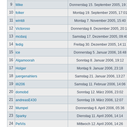
9
Mike
Donnerstag 15. September 2005, 19
10
folker
Montag 19. September 2005, 17:0
11
wintdi
Montag 7. November 2005, 15:40
12
Victoroso
Donnerstag 8. Dezember 2005, 20:
13
mcdasj
Samstag 17. Dezember 2005, 09:4
14
fedig
Freitag 30. Dezember 2005, 14:11
15
ice
Donnerstag 5. Januar 2006, 16:4
16
Algamoorah
Sonntag 8. Januar 2006, 19:12
17
Holger
Montag 9. Januar 2006, 23:18
18
juergenahlers
Samstag 21. Januar 2006, 13:27
19
illi206
Samstag 11. Februar 2006, 14:06
20
domobd
Sonntag 12. März 2006, 23:02
21
andreasE430
Sonntag 19. März 2006, 12:07
22
Mumpel
Donnerstag 6. April 2006, 05:36
23
Sparky
Dienstag 11. April 2006, 14:14
24
PelVis
Mittwoch 12. April 2006, 14:26