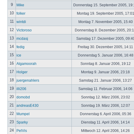
9
Mike
Donnerstag 15. September 2005, 19
10
folker
Montag 19. September 2005, 17:0
11
wintdi
Montag 7. November 2005, 15:40
12
Victoroso
Donnerstag 8. Dezember 2005, 20:
13
mcdasj
Samstag 17. Dezember 2005, 09:4
14
fedig
Freitag 30. Dezember 2005, 14:11
15
ice
Donnerstag 5. Januar 2006, 16:4
16
Algamoorah
Sonntag 8. Januar 2006, 19:12
17
Holger
Montag 9. Januar 2006, 23:18
18
juergenahlers
Samstag 21. Januar 2006, 13:27
19
illi206
Samstag 11. Februar 2006, 14:06
20
domobd
Sonntag 12. März 2006, 23:02
21
andreasE430
Sonntag 19. März 2006, 12:07
22
Mumpel
Donnerstag 6. April 2006, 05:36
23
Sparky
Dienstag 11. April 2006, 14:14
24
PelVis
Mittwoch 12. April 2006, 14:26