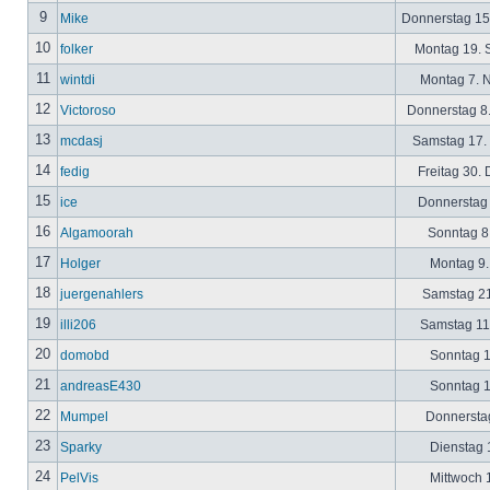
9
Mike
Donnerstag 15
10
folker
Montag 19. 
11
wintdi
Montag 7. 
12
Victoroso
Donnerstag 8
13
mcdasj
Samstag 17.
14
fedig
Freitag 30.
15
ice
Donnerstag 
16
Algamoorah
Sonntag 8.
17
Holger
Montag 9.
18
juergenahlers
Samstag 21
19
illi206
Samstag 11.
20
domobd
Sonntag 1
21
andreasE430
Sonntag 1
22
Mumpel
Donnerstag
23
Sparky
Dienstag 1
24
PelVis
Mittwoch 1