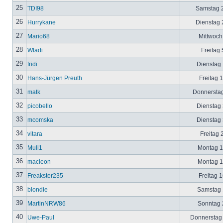
25
TDI98
Samstag 2
26
Hurrykane
Dienstag 2
27
Mario68
Mittwoch
28
Wladi
Freitag 
29
fridi
Dienstag 
30
Hans-Jürgen Preuth
Freitag 
31
matk
Donnerstag
32
picobello
Dienstag 
33
mcomska
Dienstag 
34
vitara
Freitag 
35
Muli1
Montag 12
36
macleon
Montag 12
37
Freakster235
Freitag 1
38
blondie
Samstag 1
39
MartinNRW86
Sonntag 2
40
Uwe-Paul
Donnerstag 