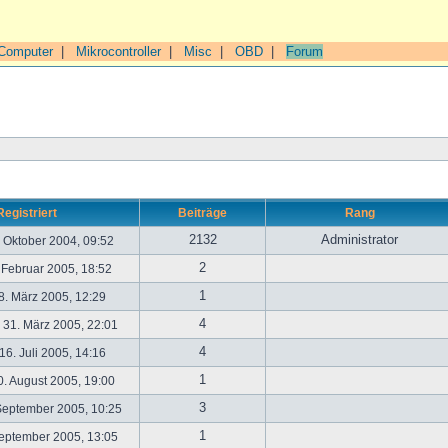
Computer
|
Mikrocontroller
|
Misc
|
OBD
|
Forum
Registriert
Beiträge
Rang
2132
Administrator
. Oktober 2004, 09:52
2
. Februar 2005, 18:52
1
. März 2005, 12:29
4
31. März 2005, 22:01
4
6. Juli 2005, 14:16
1
. August 2005, 19:00
3
September 2005, 10:25
1
September 2005, 13:05