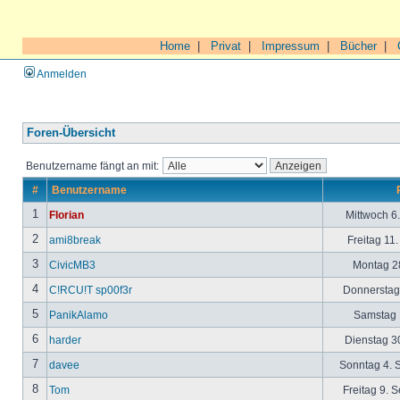
Home
|
Privat
|
Impressum
|
Bücher
|
Anmelden
Foren-Übersicht
Benutzername fängt an mit:
#
Benutzername
1
Florian
Mittwoch 6
2
ami8break
Freitag 11
3
CivicMB3
Montag 28
4
C!RCU!T sp00f3r
Donnerstag 
5
PanikAlamo
Samstag 1
6
harder
Dienstag 30
7
davee
Sonntag 4. 
8
Tom
Freitag 9. 