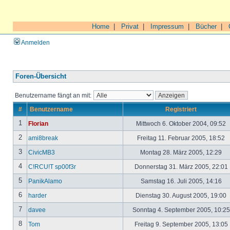
Home
|
Privat
|
Impressum
|
Bücher
|
Anmelden
Foren-Übersicht
Benutzername fängt an mit:
#
Benutzername
Registriert
1
Florian
Mittwoch 6. Oktober 2004, 09:52
2
ami8break
Freitag 11. Februar 2005, 18:52
3
CivicMB3
Montag 28. März 2005, 12:29
4
C!RCU!T sp00f3r
Donnerstag 31. März 2005, 22:01
5
PanikAlamo
Samstag 16. Juli 2005, 14:16
6
harder
Dienstag 30. August 2005, 19:00
7
davee
Sonntag 4. September 2005, 10:2
8
Tom
Freitag 9. September 2005, 13:05