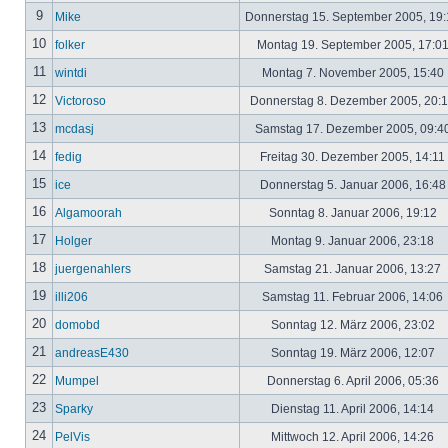
9
Mike
Donnerstag 15. September 2005, 19
10
folker
Montag 19. September 2005, 17:0
11
wintdi
Montag 7. November 2005, 15:40
12
Victoroso
Donnerstag 8. Dezember 2005, 20:
13
mcdasj
Samstag 17. Dezember 2005, 09:4
14
fedig
Freitag 30. Dezember 2005, 14:11
15
ice
Donnerstag 5. Januar 2006, 16:4
16
Algamoorah
Sonntag 8. Januar 2006, 19:12
17
Holger
Montag 9. Januar 2006, 23:18
18
juergenahlers
Samstag 21. Januar 2006, 13:27
19
illi206
Samstag 11. Februar 2006, 14:06
20
domobd
Sonntag 12. März 2006, 23:02
21
andreasE430
Sonntag 19. März 2006, 12:07
22
Mumpel
Donnerstag 6. April 2006, 05:36
23
Sparky
Dienstag 11. April 2006, 14:14
24
PelVis
Mittwoch 12. April 2006, 14:26