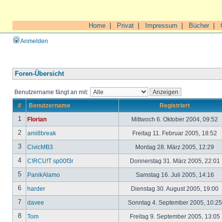
Home
|
Privat
|
Impressum
|
Bücher
|
Anmelden
Foren-Übersicht
Benutzername fängt an mit:
#
Benutzername
Registriert
1
Florian
Mittwoch 6. Oktober 2004, 09:52
2
ami8break
Freitag 11. Februar 2005, 18:52
3
CivicMB3
Montag 28. März 2005, 12:29
4
C!RCU!T sp00f3r
Donnerstag 31. März 2005, 22:01
5
PanikAlamo
Samstag 16. Juli 2005, 14:16
6
harder
Dienstag 30. August 2005, 19:00
7
davee
Sonntag 4. September 2005, 10:2
8
Tom
Freitag 9. September 2005, 13:05