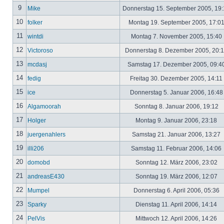
9
Mike
Donnerstag 15. September 2005, 19
10
folker
Montag 19. September 2005, 17:0
11
wintdi
Montag 7. November 2005, 15:40
12
Victoroso
Donnerstag 8. Dezember 2005, 20:
13
mcdasj
Samstag 17. Dezember 2005, 09:4
14
fedig
Freitag 30. Dezember 2005, 14:11
15
ice
Donnerstag 5. Januar 2006, 16:4
16
Algamoorah
Sonntag 8. Januar 2006, 19:12
17
Holger
Montag 9. Januar 2006, 23:18
18
juergenahlers
Samstag 21. Januar 2006, 13:27
19
illi206
Samstag 11. Februar 2006, 14:06
20
domobd
Sonntag 12. März 2006, 23:02
21
andreasE430
Sonntag 19. März 2006, 12:07
22
Mumpel
Donnerstag 6. April 2006, 05:36
23
Sparky
Dienstag 11. April 2006, 14:14
24
PelVis
Mittwoch 12. April 2006, 14:26