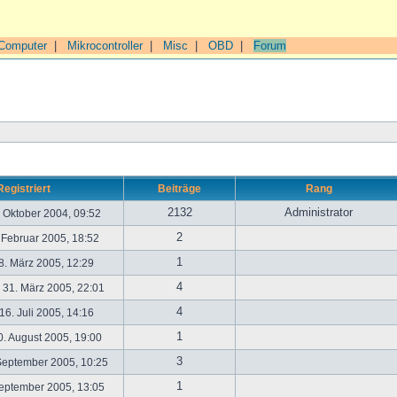
Computer
|
Mikrocontroller
|
Misc
|
OBD
|
Forum
Registriert
Beiträge
Rang
2132
Administrator
. Oktober 2004, 09:52
2
. Februar 2005, 18:52
1
. März 2005, 12:29
4
31. März 2005, 22:01
4
6. Juli 2005, 14:16
1
. August 2005, 19:00
3
September 2005, 10:25
1
September 2005, 13:05