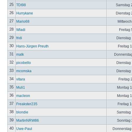
25
TDI98
Samstag 2
26
Hurrykane
Dienstag 2
27
Mario68
Mittwoch
28
Wladi
Freitag 
29
fridi
Dienstag 
30
Hans-Jürgen Preuth
Freitag 
31
matk
Donnerstag
32
picobello
Dienstag 
33
mcomska
Dienstag 
34
vitara
Freitag 
35
Muli1
Montag 12
36
macleon
Montag 12
37
Freakster235
Freitag 1
38
blondie
Samstag 1
39
MartinNRW86
Sonntag 2
40
Uwe-Paul
Donnerstag 