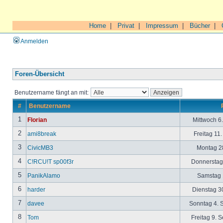
Home
|
Privat
|
Impressum
|
Bücher
|
Anmelden
Foren-Übersicht
Benutzername fängt an mit:
#
Benutzername
1
Florian
Mittwoch 6
2
ami8break
Freitag 11
3
CivicMB3
Montag 28
4
C!RCU!T sp00f3r
Donnerstag 
5
PanikAlamo
Samstag 1
6
harder
Dienstag 30
7
davee
Sonntag 4. 
8
Tom
Freitag 9. 