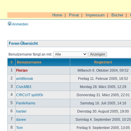
Home
|
Privat
|
Impressum
|
Bücher
|
Anmelden
Foren-Übersicht
Benutzername fängt an mit:
#
Benutzername
Registriert
1
Florian
Mittwoch 6. Oktober 2004, 09:52
2
ami8break
Freitag 11. Februar 2005, 18:52
3
CivicMB3
Montag 28. März 2005, 12:29
4
C!RCU!T sp00f3r
Donnerstag 31. März 2005, 22:01
5
PanikAlamo
Samstag 16. Juli 2005, 14:16
6
harder
Dienstag 30. August 2005, 19:00
7
davee
Sonntag 4. September 2005, 10:2
8
Tom
Freitag 9. September 2005, 13:05