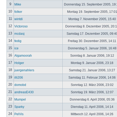
9
Mike
Donnerstag 15. September 2005, 19
10
folker
Montag 19. September 2005, 17:0
11
wintdi
Montag 7. November 2005, 15:40
12
Victoroso
Donnerstag 8. Dezember 2005, 20:
13
mcdasj
Samstag 17. Dezember 2005, 09:4
14
fedig
Freitag 30. Dezember 2005, 14:11
15
ice
Donnerstag 5. Januar 2006, 16:4
16
Algamoorah
Sonntag 8. Januar 2006, 19:12
17
Holger
Montag 9. Januar 2006, 23:18
18
juergenahlers
Samstag 21. Januar 2006, 13:27
19
illi206
Samstag 11. Februar 2006, 14:06
20
domobd
Sonntag 12. März 2006, 23:02
21
andreasE430
Sonntag 19. März 2006, 12:07
22
Mumpel
Donnerstag 6. April 2006, 05:36
23
Sparky
Dienstag 11. April 2006, 14:14
24
PelVis
Mittwoch 12. April 2006, 14:26