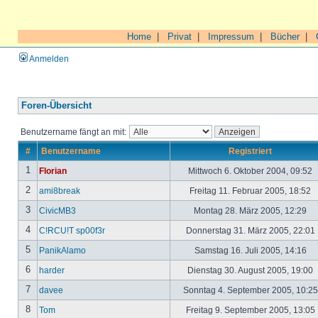
Home
|
Privat
|
Impressum
|
Bücher
|
Anmelden
Foren-Übersicht
Benutzername fängt an mit:
#
Benutzername
Registriert
1
Florian
Mittwoch 6. Oktober 2004, 09:52
2
ami8break
Freitag 11. Februar 2005, 18:52
3
CivicMB3
Montag 28. März 2005, 12:29
4
C!RCU!T sp00f3r
Donnerstag 31. März 2005, 22:01
5
PanikAlamo
Samstag 16. Juli 2005, 14:16
6
harder
Dienstag 30. August 2005, 19:00
7
davee
Sonntag 4. September 2005, 10:2
8
Tom
Freitag 9. September 2005, 13:05