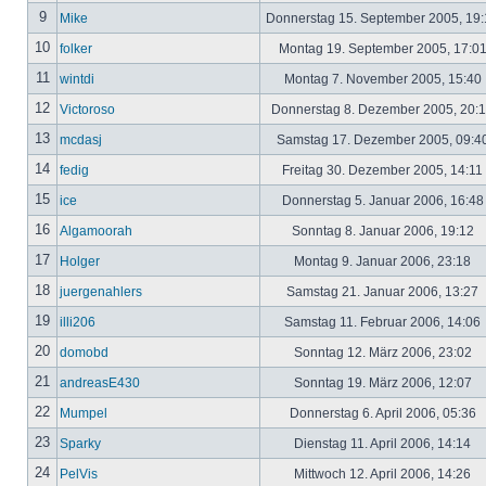
9
Mike
Donnerstag 15. September 2005, 19
10
folker
Montag 19. September 2005, 17:0
11
wintdi
Montag 7. November 2005, 15:40
12
Victoroso
Donnerstag 8. Dezember 2005, 20:
13
mcdasj
Samstag 17. Dezember 2005, 09:4
14
fedig
Freitag 30. Dezember 2005, 14:11
15
ice
Donnerstag 5. Januar 2006, 16:4
16
Algamoorah
Sonntag 8. Januar 2006, 19:12
17
Holger
Montag 9. Januar 2006, 23:18
18
juergenahlers
Samstag 21. Januar 2006, 13:27
19
illi206
Samstag 11. Februar 2006, 14:06
20
domobd
Sonntag 12. März 2006, 23:02
21
andreasE430
Sonntag 19. März 2006, 12:07
22
Mumpel
Donnerstag 6. April 2006, 05:36
23
Sparky
Dienstag 11. April 2006, 14:14
24
PelVis
Mittwoch 12. April 2006, 14:26