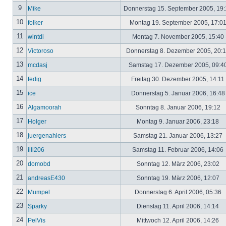
9
Mike
Donnerstag 15. September 2005, 19
10
folker
Montag 19. September 2005, 17:0
11
wintdi
Montag 7. November 2005, 15:40
12
Victoroso
Donnerstag 8. Dezember 2005, 20:
13
mcdasj
Samstag 17. Dezember 2005, 09:4
14
fedig
Freitag 30. Dezember 2005, 14:11
15
ice
Donnerstag 5. Januar 2006, 16:4
16
Algamoorah
Sonntag 8. Januar 2006, 19:12
17
Holger
Montag 9. Januar 2006, 23:18
18
juergenahlers
Samstag 21. Januar 2006, 13:27
19
illi206
Samstag 11. Februar 2006, 14:06
20
domobd
Sonntag 12. März 2006, 23:02
21
andreasE430
Sonntag 19. März 2006, 12:07
22
Mumpel
Donnerstag 6. April 2006, 05:36
23
Sparky
Dienstag 11. April 2006, 14:14
24
PelVis
Mittwoch 12. April 2006, 14:26