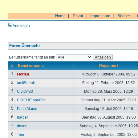
Home
|
Privat
|
Impressum
|
Bücher
|
Anmelden
Foren-Übersicht
Benutzername fängt an mit:
#
Benutzername
Registriert
1
Florian
Mittwoch 6. Oktober 2004, 09:52
2
ami8break
Freitag 11. Februar 2005, 18:52
3
CivicMB3
Montag 28. März 2005, 12:29
4
C!RCU!T sp00f3r
Donnerstag 31. März 2005, 22:01
5
PanikAlamo
Samstag 16. Juli 2005, 14:16
6
harder
Dienstag 30. August 2005, 19:00
7
davee
Sonntag 4. September 2005, 10:2
8
Tom
Freitag 9. September 2005, 13:05