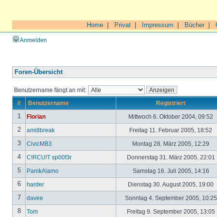
Home
|
Privat
|
Impressum
|
Bücher
|
Anmelden
Foren-Übersicht
Benutzername fängt an mit:
#
Benutzername
Registriert
1
Florian
Mittwoch 6. Oktober 2004, 09:52
2
ami8break
Freitag 11. Februar 2005, 18:52
3
CivicMB3
Montag 28. März 2005, 12:29
4
C!RCU!T sp00f3r
Donnerstag 31. März 2005, 22:01
5
PanikAlamo
Samstag 16. Juli 2005, 14:16
6
harder
Dienstag 30. August 2005, 19:00
7
davee
Sonntag 4. September 2005, 10:2
8
Tom
Freitag 9. September 2005, 13:05