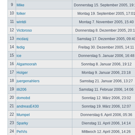
9
Mike
Donnerstag 15. September 2005, 19
10
folker
Montag 19. September 2005, 17:0
11
wintdi
Montag 7. November 2005, 15:40
12
Victoroso
Donnerstag 8. Dezember 2005, 20:
13
mcdasj
Samstag 17. Dezember 2005, 09:4
14
fedig
Freitag 30. Dezember 2005, 14:11
15
ice
Donnerstag 5. Januar 2006, 16:4
16
Algamoorah
Sonntag 8. Januar 2006, 19:12
17
Holger
Montag 9. Januar 2006, 23:18
18
juergenahlers
Samstag 21. Januar 2006, 13:27
19
illi206
Samstag 11. Februar 2006, 14:06
20
domobd
Sonntag 12. März 2006, 23:02
21
andreasE430
Sonntag 19. März 2006, 12:07
22
Mumpel
Donnerstag 6. April 2006, 05:36
23
Sparky
Dienstag 11. April 2006, 14:14
24
PelVis
Mittwoch 12. April 2006, 14:26