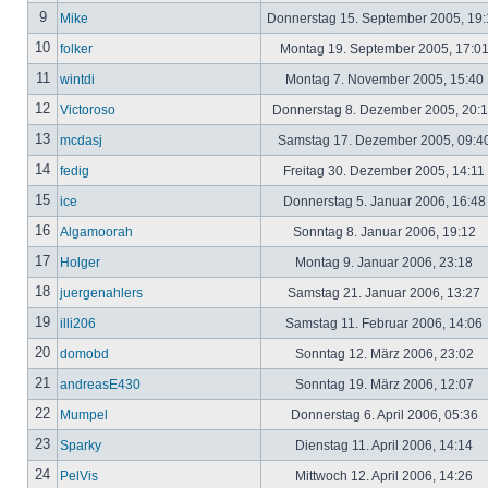
9
Mike
Donnerstag 15. September 2005, 19
10
folker
Montag 19. September 2005, 17:0
11
wintdi
Montag 7. November 2005, 15:40
12
Victoroso
Donnerstag 8. Dezember 2005, 20:
13
mcdasj
Samstag 17. Dezember 2005, 09:4
14
fedig
Freitag 30. Dezember 2005, 14:11
15
ice
Donnerstag 5. Januar 2006, 16:4
16
Algamoorah
Sonntag 8. Januar 2006, 19:12
17
Holger
Montag 9. Januar 2006, 23:18
18
juergenahlers
Samstag 21. Januar 2006, 13:27
19
illi206
Samstag 11. Februar 2006, 14:06
20
domobd
Sonntag 12. März 2006, 23:02
21
andreasE430
Sonntag 19. März 2006, 12:07
22
Mumpel
Donnerstag 6. April 2006, 05:36
23
Sparky
Dienstag 11. April 2006, 14:14
24
PelVis
Mittwoch 12. April 2006, 14:26