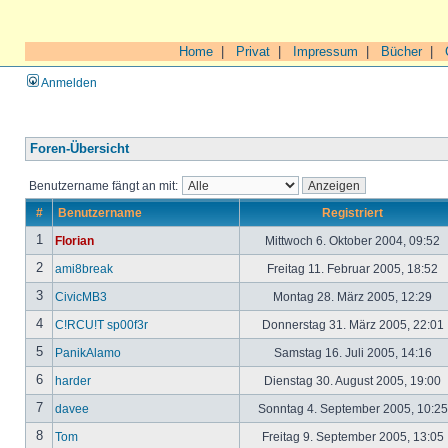
Home
|
Privat
|
Impressum
|
Bücher
|
Anmelden
Foren-Übersicht
Benutzername fängt an mit:
#
Benutzername
Registriert
1
Florian
Mittwoch 6. Oktober 2004, 09:52
2
ami8break
Freitag 11. Februar 2005, 18:52
3
CivicMB3
Montag 28. März 2005, 12:29
4
C!RCU!T sp00f3r
Donnerstag 31. März 2005, 22:01
5
PanikAlamo
Samstag 16. Juli 2005, 14:16
6
harder
Dienstag 30. August 2005, 19:00
7
davee
Sonntag 4. September 2005, 10:2
8
Tom
Freitag 9. September 2005, 13:05