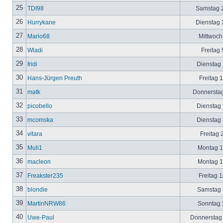
25
TDI98
Samstag 2
26
Hurrykane
Dienstag 2
27
Mario68
Mittwoch
28
Wladi
Freitag 
29
fridi
Dienstag 
30
Hans-Jürgen Preuth
Freitag 
31
matk
Donnerstag
32
picobello
Dienstag 
33
mcomska
Dienstag 
34
vitara
Freitag 
35
Muli1
Montag 12
36
macleon
Montag 12
37
Freakster235
Freitag 1
38
blondie
Samstag 1
39
MartinNRW86
Sonntag 2
40
Uwe-Paul
Donnerstag 