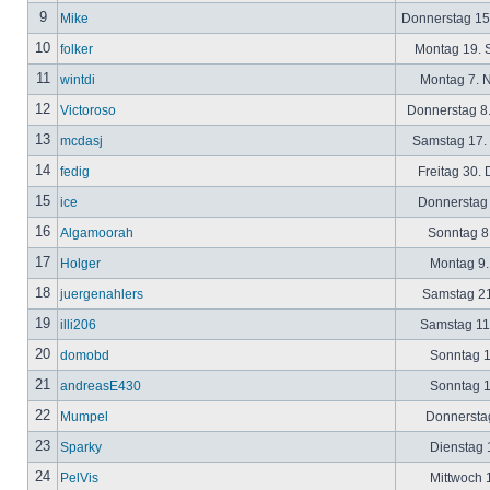
9
Mike
Donnerstag 15
10
folker
Montag 19. 
11
wintdi
Montag 7. 
12
Victoroso
Donnerstag 8
13
mcdasj
Samstag 17.
14
fedig
Freitag 30.
15
ice
Donnerstag 
16
Algamoorah
Sonntag 8.
17
Holger
Montag 9.
18
juergenahlers
Samstag 21
19
illi206
Samstag 11.
20
domobd
Sonntag 1
21
andreasE430
Sonntag 1
22
Mumpel
Donnerstag
23
Sparky
Dienstag 1
24
PelVis
Mittwoch 1