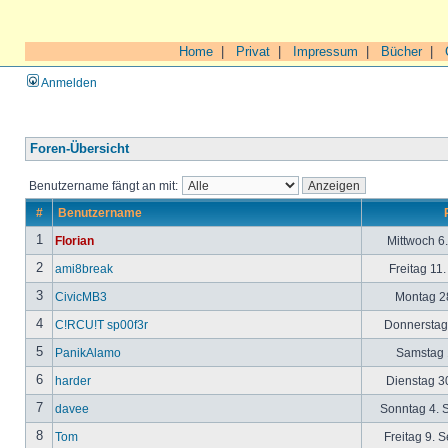
Home
|
Privat
|
Impressum
|
Bücher
|
Anmelden
Foren-Übersicht
Benutzername fängt an mit:
#
Benutzername
1
Florian
Mittwoch 6
2
ami8break
Freitag 11
3
CivicMB3
Montag 28
4
C!RCU!T sp00f3r
Donnerstag 
5
PanikAlamo
Samstag 1
6
harder
Dienstag 30
7
davee
Sonntag 4. 
8
Tom
Freitag 9. 