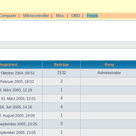
Computer
|
Mikrocontroller
|
Misc
|
OBD
|
Forum
Registriert
Beiträge
Rang
2132
Administrator
. Oktober 2004, 09:52
2
. Februar 2005, 18:52
1
. März 2005, 12:29
4
31. März 2005, 22:01
4
6. Juli 2005, 14:16
1
. August 2005, 19:00
3
September 2005, 10:25
1
September 2005, 13:05