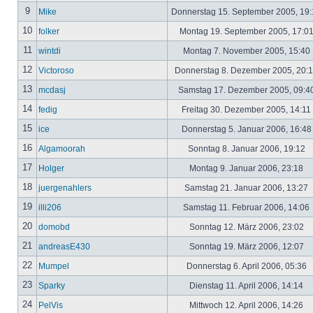
9
Mike
Donnerstag 15. September 2005, 19
10
folker
Montag 19. September 2005, 17:0
11
wintdi
Montag 7. November 2005, 15:40
12
Victoroso
Donnerstag 8. Dezember 2005, 20:
13
mcdasj
Samstag 17. Dezember 2005, 09:4
14
fedig
Freitag 30. Dezember 2005, 14:11
15
ice
Donnerstag 5. Januar 2006, 16:4
16
Algamoorah
Sonntag 8. Januar 2006, 19:12
17
Holger
Montag 9. Januar 2006, 23:18
18
juergenahlers
Samstag 21. Januar 2006, 13:27
19
illi206
Samstag 11. Februar 2006, 14:06
20
domobd
Sonntag 12. März 2006, 23:02
21
andreasE430
Sonntag 19. März 2006, 12:07
22
Mumpel
Donnerstag 6. April 2006, 05:36
23
Sparky
Dienstag 11. April 2006, 14:14
24
PelVis
Mittwoch 12. April 2006, 14:26