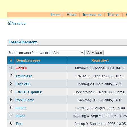
Home
|
Privat
|
Impressum
|
Bücher
|
Anmelden
Foren-Übersicht
Benutzername fängt an mit:
#
Benutzername
Registriert
1
Florian
Mittwoch 6. Oktober 2004, 09:52
2
ami8break
Freitag 11. Februar 2005, 18:52
3
CivicMB3
Montag 28. März 2005, 12:29
4
C!RCU!T sp00f3r
Donnerstag 31. März 2005, 22:01
5
PanikAlamo
Samstag 16. Juli 2005, 14:16
6
harder
Dienstag 30. August 2005, 19:00
7
davee
Sonntag 4. September 2005, 10:2
8
Tom
Freitag 9. September 2005, 13:05