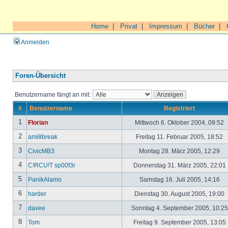
Home
|
Privat
|
Impressum
|
Bücher
|
Anmelden
Foren-Übersicht
Benutzername fängt an mit:
#
Benutzername
Registriert
1
Florian
Mittwoch 6. Oktober 2004, 09:52
2
ami8break
Freitag 11. Februar 2005, 18:52
3
CivicMB3
Montag 28. März 2005, 12:29
4
C!RCU!T sp00f3r
Donnerstag 31. März 2005, 22:01
5
PanikAlamo
Samstag 16. Juli 2005, 14:16
6
harder
Dienstag 30. August 2005, 19:00
7
davee
Sonntag 4. September 2005, 10:2
8
Tom
Freitag 9. September 2005, 13:05