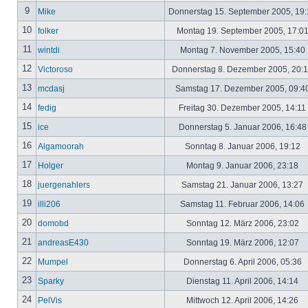
9
Mike
Donnerstag 15. September 2005, 19
10
folker
Montag 19. September 2005, 17:0
11
wintdi
Montag 7. November 2005, 15:40
12
Victoroso
Donnerstag 8. Dezember 2005, 20:
13
mcdasj
Samstag 17. Dezember 2005, 09:4
14
fedig
Freitag 30. Dezember 2005, 14:11
15
ice
Donnerstag 5. Januar 2006, 16:4
16
Algamoorah
Sonntag 8. Januar 2006, 19:12
17
Holger
Montag 9. Januar 2006, 23:18
18
juergenahlers
Samstag 21. Januar 2006, 13:27
19
illi206
Samstag 11. Februar 2006, 14:06
20
domobd
Sonntag 12. März 2006, 23:02
21
andreasE430
Sonntag 19. März 2006, 12:07
22
Mumpel
Donnerstag 6. April 2006, 05:36
23
Sparky
Dienstag 11. April 2006, 14:14
24
PelVis
Mittwoch 12. April 2006, 14:26