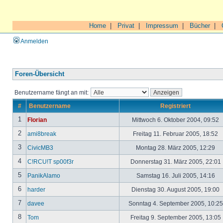
Home
|
Privat
|
Impressum
|
Bücher
|
Anmelden
Foren-Übersicht
Benutzername fängt an mit:
#
Benutzername
Registriert
1
Florian
Mittwoch 6. Oktober 2004, 09:52
2
ami8break
Freitag 11. Februar 2005, 18:52
3
CivicMB3
Montag 28. März 2005, 12:29
4
C!RCU!T sp00f3r
Donnerstag 31. März 2005, 22:01
5
PanikAlamo
Samstag 16. Juli 2005, 14:16
6
harder
Dienstag 30. August 2005, 19:00
7
davee
Sonntag 4. September 2005, 10:2
8
Tom
Freitag 9. September 2005, 13:05