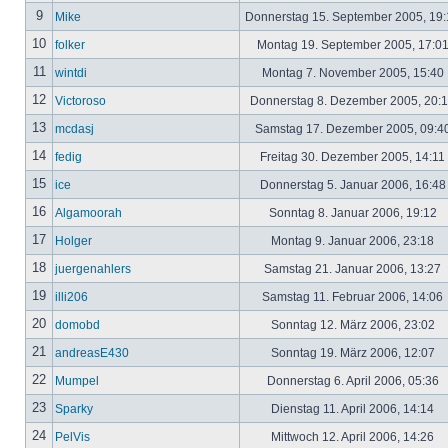
9
Mike
Donnerstag 15. September 2005, 19
10
folker
Montag 19. September 2005, 17:0
11
wintdi
Montag 7. November 2005, 15:40
12
Victoroso
Donnerstag 8. Dezember 2005, 20:
13
mcdasj
Samstag 17. Dezember 2005, 09:4
14
fedig
Freitag 30. Dezember 2005, 14:11
15
ice
Donnerstag 5. Januar 2006, 16:4
16
Algamoorah
Sonntag 8. Januar 2006, 19:12
17
Holger
Montag 9. Januar 2006, 23:18
18
juergenahlers
Samstag 21. Januar 2006, 13:27
19
illi206
Samstag 11. Februar 2006, 14:06
20
domobd
Sonntag 12. März 2006, 23:02
21
andreasE430
Sonntag 19. März 2006, 12:07
22
Mumpel
Donnerstag 6. April 2006, 05:36
23
Sparky
Dienstag 11. April 2006, 14:14
24
PelVis
Mittwoch 12. April 2006, 14:26