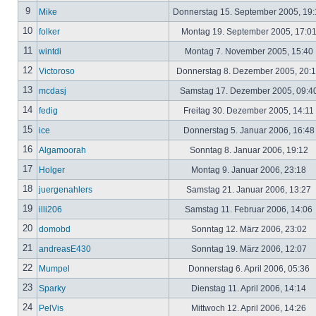
9
Mike
Donnerstag 15. September 2005, 19
10
folker
Montag 19. September 2005, 17:0
11
wintdi
Montag 7. November 2005, 15:40
12
Victoroso
Donnerstag 8. Dezember 2005, 20:
13
mcdasj
Samstag 17. Dezember 2005, 09:4
14
fedig
Freitag 30. Dezember 2005, 14:11
15
ice
Donnerstag 5. Januar 2006, 16:4
16
Algamoorah
Sonntag 8. Januar 2006, 19:12
17
Holger
Montag 9. Januar 2006, 23:18
18
juergenahlers
Samstag 21. Januar 2006, 13:27
19
illi206
Samstag 11. Februar 2006, 14:06
20
domobd
Sonntag 12. März 2006, 23:02
21
andreasE430
Sonntag 19. März 2006, 12:07
22
Mumpel
Donnerstag 6. April 2006, 05:36
23
Sparky
Dienstag 11. April 2006, 14:14
24
PelVis
Mittwoch 12. April 2006, 14:26