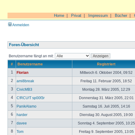
Home
|
Privat
|
Impressum
|
Bücher
|
Anmelden
Foren-Übersicht
Benutzername fängt an mit:
#
Benutzername
Registriert
1
Florian
Mittwoch 6. Oktober 2004, 09:52
2
ami8break
Freitag 11. Februar 2005, 18:52
3
CivicMB3
Montag 28. März 2005, 12:29
4
C!RCU!T sp00f3r
Donnerstag 31. März 2005, 22:01
5
PanikAlamo
Samstag 16. Juli 2005, 14:16
6
harder
Dienstag 30. August 2005, 19:00
7
davee
Sonntag 4. September 2005, 10:2
8
Tom
Freitag 9. September 2005, 13:05