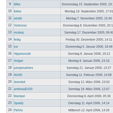
9
Mike
Donnerstag 15. September 2005, 19
10
folker
Montag 19. September 2005, 17:0
11
wintdi
Montag 7. November 2005, 15:40
12
Victoroso
Donnerstag 8. Dezember 2005, 20:
13
mcdasj
Samstag 17. Dezember 2005, 09:4
14
fedig
Freitag 30. Dezember 2005, 14:11
15
ice
Donnerstag 5. Januar 2006, 16:4
16
Algamoorah
Sonntag 8. Januar 2006, 19:12
17
Holger
Montag 9. Januar 2006, 23:18
18
juergenahlers
Samstag 21. Januar 2006, 13:27
19
illi206
Samstag 11. Februar 2006, 14:06
20
domobd
Sonntag 12. März 2006, 23:02
21
andreasE430
Sonntag 19. März 2006, 12:07
22
Mumpel
Donnerstag 6. April 2006, 05:36
23
Sparky
Dienstag 11. April 2006, 14:14
24
PelVis
Mittwoch 12. April 2006, 14:26