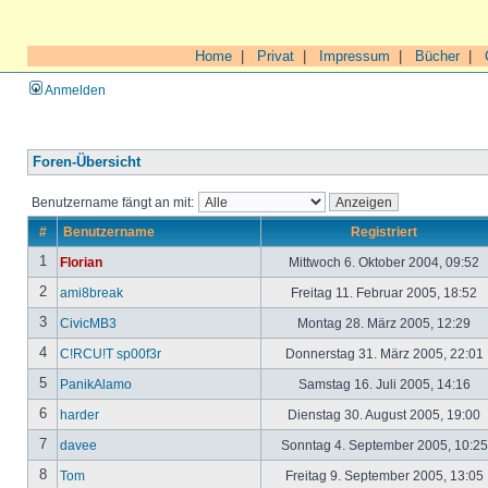
Home
|
Privat
|
Impressum
|
Bücher
|
Anmelden
Foren-Übersicht
Benutzername fängt an mit:
#
Benutzername
Registriert
1
Florian
Mittwoch 6. Oktober 2004, 09:52
2
ami8break
Freitag 11. Februar 2005, 18:52
3
CivicMB3
Montag 28. März 2005, 12:29
4
C!RCU!T sp00f3r
Donnerstag 31. März 2005, 22:01
5
PanikAlamo
Samstag 16. Juli 2005, 14:16
6
harder
Dienstag 30. August 2005, 19:00
7
davee
Sonntag 4. September 2005, 10:2
8
Tom
Freitag 9. September 2005, 13:05