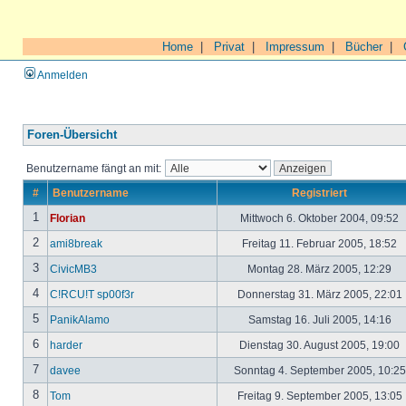
Home
|
Privat
|
Impressum
|
Bücher
|
Anmelden
Foren-Übersicht
Benutzername fängt an mit:
#
Benutzername
Registriert
1
Florian
Mittwoch 6. Oktober 2004, 09:52
2
ami8break
Freitag 11. Februar 2005, 18:52
3
CivicMB3
Montag 28. März 2005, 12:29
4
C!RCU!T sp00f3r
Donnerstag 31. März 2005, 22:01
5
PanikAlamo
Samstag 16. Juli 2005, 14:16
6
harder
Dienstag 30. August 2005, 19:00
7
davee
Sonntag 4. September 2005, 10:2
8
Tom
Freitag 9. September 2005, 13:05