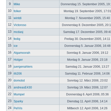
9
Mike
Donnerstag 15. September 2005, 19
10
folker
Montag 19. September 2005, 17:0
11
wintdi
Montag 7. November 2005, 15:40
12
Victoroso
Donnerstag 8. Dezember 2005, 20:
13
mcdasj
Samstag 17. Dezember 2005, 09:4
14
fedig
Freitag 30. Dezember 2005, 14:11
15
ice
Donnerstag 5. Januar 2006, 16:4
16
Algamoorah
Sonntag 8. Januar 2006, 19:12
17
Holger
Montag 9. Januar 2006, 23:18
18
juergenahlers
Samstag 21. Januar 2006, 13:27
19
illi206
Samstag 11. Februar 2006, 14:06
20
domobd
Sonntag 12. März 2006, 23:02
21
andreasE430
Sonntag 19. März 2006, 12:07
22
Mumpel
Donnerstag 6. April 2006, 05:36
23
Sparky
Dienstag 11. April 2006, 14:14
24
PelVis
Mittwoch 12. April 2006, 14:26