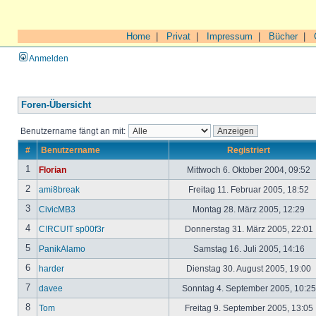
Home
|
Privat
|
Impressum
|
Bücher
|
Anmelden
Foren-Übersicht
Benutzername fängt an mit:
#
Benutzername
Registriert
1
Florian
Mittwoch 6. Oktober 2004, 09:52
2
ami8break
Freitag 11. Februar 2005, 18:52
3
CivicMB3
Montag 28. März 2005, 12:29
4
C!RCU!T sp00f3r
Donnerstag 31. März 2005, 22:01
5
PanikAlamo
Samstag 16. Juli 2005, 14:16
6
harder
Dienstag 30. August 2005, 19:00
7
davee
Sonntag 4. September 2005, 10:2
8
Tom
Freitag 9. September 2005, 13:05