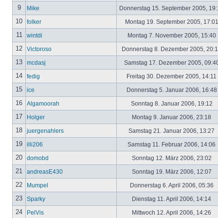
9
Mike
Donnerstag 15. September 2005, 19
10
folker
Montag 19. September 2005, 17:0
11
wintdi
Montag 7. November 2005, 15:40
12
Victoroso
Donnerstag 8. Dezember 2005, 20:
13
mcdasj
Samstag 17. Dezember 2005, 09:4
14
fedig
Freitag 30. Dezember 2005, 14:11
15
ice
Donnerstag 5. Januar 2006, 16:4
16
Algamoorah
Sonntag 8. Januar 2006, 19:12
17
Holger
Montag 9. Januar 2006, 23:18
18
juergenahlers
Samstag 21. Januar 2006, 13:27
19
illi206
Samstag 11. Februar 2006, 14:06
20
domobd
Sonntag 12. März 2006, 23:02
21
andreasE430
Sonntag 19. März 2006, 12:07
22
Mumpel
Donnerstag 6. April 2006, 05:36
23
Sparky
Dienstag 11. April 2006, 14:14
24
PelVis
Mittwoch 12. April 2006, 14:26