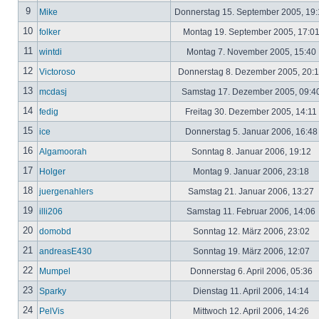
9
Mike
Donnerstag 15. September 2005, 19
10
folker
Montag 19. September 2005, 17:0
11
wintdi
Montag 7. November 2005, 15:40
12
Victoroso
Donnerstag 8. Dezember 2005, 20:
13
mcdasj
Samstag 17. Dezember 2005, 09:4
14
fedig
Freitag 30. Dezember 2005, 14:11
15
ice
Donnerstag 5. Januar 2006, 16:4
16
Algamoorah
Sonntag 8. Januar 2006, 19:12
17
Holger
Montag 9. Januar 2006, 23:18
18
juergenahlers
Samstag 21. Januar 2006, 13:27
19
illi206
Samstag 11. Februar 2006, 14:06
20
domobd
Sonntag 12. März 2006, 23:02
21
andreasE430
Sonntag 19. März 2006, 12:07
22
Mumpel
Donnerstag 6. April 2006, 05:36
23
Sparky
Dienstag 11. April 2006, 14:14
24
PelVis
Mittwoch 12. April 2006, 14:26