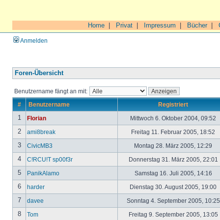
Home
|
Privat
|
Impressum
|
Bücher
|
Anmelden
Foren-Übersicht
Benutzername fängt an mit:
#
Benutzername
Registriert
1
Florian
Mittwoch 6. Oktober 2004, 09:52
2
ami8break
Freitag 11. Februar 2005, 18:52
3
CivicMB3
Montag 28. März 2005, 12:29
4
C!RCU!T sp00f3r
Donnerstag 31. März 2005, 22:01
5
PanikAlamo
Samstag 16. Juli 2005, 14:16
6
harder
Dienstag 30. August 2005, 19:00
7
davee
Sonntag 4. September 2005, 10:2
8
Tom
Freitag 9. September 2005, 13:05