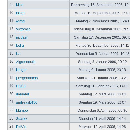
9
Mike
Donnerstag 15. September 2005, 19
10
folker
Montag 19. September 2005, 17:0
11
wintdi
Montag 7. November 2005, 15:40
12
Victoroso
Donnerstag 8. Dezember 2005, 20:
13
mcdasj
Samstag 17. Dezember 2005, 09:4
14
fedig
Freitag 30. Dezember 2005, 14:11
15
ice
Donnerstag 5. Januar 2006, 16:4
16
Algamoorah
Sonntag 8. Januar 2006, 19:12
17
Holger
Montag 9. Januar 2006, 23:18
18
juergenahlers
Samstag 21. Januar 2006, 13:27
19
illi206
Samstag 11. Februar 2006, 14:06
20
domobd
Sonntag 12. März 2006, 23:02
21
andreasE430
Sonntag 19. März 2006, 12:07
22
Mumpel
Donnerstag 6. April 2006, 05:36
23
Sparky
Dienstag 11. April 2006, 14:14
24
PelVis
Mittwoch 12. April 2006, 14:26