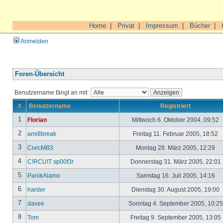
Home
|
Privat
|
Impressum
|
Bücher
|
Anmelden
Foren-Übersicht
Benutzername fängt an mit:
#
Benutzername
Registriert
1
Florian
Mittwoch 6. Oktober 2004, 09:52
2
ami8break
Freitag 11. Februar 2005, 18:52
3
CivicMB3
Montag 28. März 2005, 12:29
4
C!RCU!T sp00f3r
Donnerstag 31. März 2005, 22:01
5
PanikAlamo
Samstag 16. Juli 2005, 14:16
6
harder
Dienstag 30. August 2005, 19:00
7
davee
Sonntag 4. September 2005, 10:2
8
Tom
Freitag 9. September 2005, 13:05