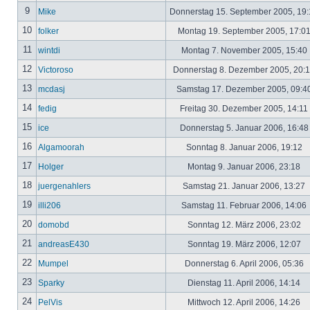
9
Mike
Donnerstag 15. September 2005, 19
10
folker
Montag 19. September 2005, 17:0
11
wintdi
Montag 7. November 2005, 15:40
12
Victoroso
Donnerstag 8. Dezember 2005, 20:
13
mcdasj
Samstag 17. Dezember 2005, 09:4
14
fedig
Freitag 30. Dezember 2005, 14:11
15
ice
Donnerstag 5. Januar 2006, 16:4
16
Algamoorah
Sonntag 8. Januar 2006, 19:12
17
Holger
Montag 9. Januar 2006, 23:18
18
juergenahlers
Samstag 21. Januar 2006, 13:27
19
illi206
Samstag 11. Februar 2006, 14:06
20
domobd
Sonntag 12. März 2006, 23:02
21
andreasE430
Sonntag 19. März 2006, 12:07
22
Mumpel
Donnerstag 6. April 2006, 05:36
23
Sparky
Dienstag 11. April 2006, 14:14
24
PelVis
Mittwoch 12. April 2006, 14:26