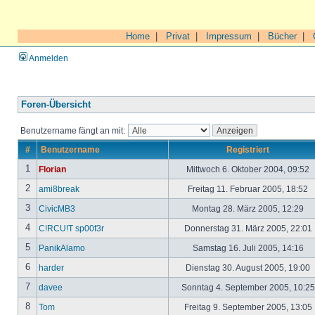
Home
|
Privat
|
Impressum
|
Bücher
|
Anmelden
Foren-Übersicht
Benutzername fängt an mit:
#
Benutzername
Registriert
1
Florian
Mittwoch 6. Oktober 2004, 09:52
2
ami8break
Freitag 11. Februar 2005, 18:52
3
CivicMB3
Montag 28. März 2005, 12:29
4
C!RCU!T sp00f3r
Donnerstag 31. März 2005, 22:01
5
PanikAlamo
Samstag 16. Juli 2005, 14:16
6
harder
Dienstag 30. August 2005, 19:00
7
davee
Sonntag 4. September 2005, 10:2
8
Tom
Freitag 9. September 2005, 13:05