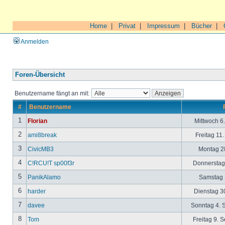
Home
|
Privat
|
Impressum
|
Bücher
|
Anmelden
Foren-Übersicht
Benutzername fängt an mit:
#
Benutzername
1
Florian
Mittwoch 6
2
ami8break
Freitag 11
3
CivicMB3
Montag 28
4
C!RCU!T sp00f3r
Donnerstag 
5
PanikAlamo
Samstag 1
6
harder
Dienstag 30
7
davee
Sonntag 4. 
8
Tom
Freitag 9. 