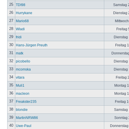
25
TDI98
Samstag 2
26
Hurrykane
Dienstag 2
27
Mario68
Mittwoch
28
Wladi
Freitag 
29
fridi
Dienstag 
30
Hans-Jürgen Preuth
Freitag 
31
matk
Donnerstag
32
picobello
Dienstag 
33
mcomska
Dienstag 
34
vitara
Freitag 
35
Muli1
Montag 12
36
macleon
Montag 12
37
Freakster235
Freitag 1
38
blondie
Samstag 1
39
MartinNRW86
Sonntag 2
40
Uwe-Paul
Donnerstag 