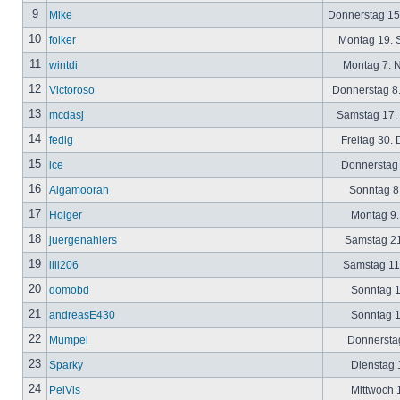
9
Mike
Donnerstag 15
10
folker
Montag 19. 
11
wintdi
Montag 7. 
12
Victoroso
Donnerstag 8
13
mcdasj
Samstag 17.
14
fedig
Freitag 30.
15
ice
Donnerstag 
16
Algamoorah
Sonntag 8.
17
Holger
Montag 9.
18
juergenahlers
Samstag 21
19
illi206
Samstag 11.
20
domobd
Sonntag 1
21
andreasE430
Sonntag 1
22
Mumpel
Donnerstag
23
Sparky
Dienstag 1
24
PelVis
Mittwoch 1