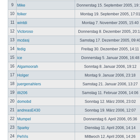
9
Mike
Donnerstag 15. September 2005, 19
10
folker
Montag 19. September 2005, 17:0
11
wintdi
Montag 7. November 2005, 15:40
12
Victoroso
Donnerstag 8. Dezember 2005, 20:
13
mcdasj
Samstag 17. Dezember 2005, 09:4
14
fedig
Freitag 30. Dezember 2005, 14:11
15
ice
Donnerstag 5. Januar 2006, 16:4
16
Algamoorah
Sonntag 8. Januar 2006, 19:12
17
Holger
Montag 9. Januar 2006, 23:18
18
juergenahlers
Samstag 21. Januar 2006, 13:27
19
illi206
Samstag 11. Februar 2006, 14:06
20
domobd
Sonntag 12. März 2006, 23:02
21
andreasE430
Sonntag 19. März 2006, 12:07
22
Mumpel
Donnerstag 6. April 2006, 05:36
23
Sparky
Dienstag 11. April 2006, 14:14
24
PelVis
Mittwoch 12. April 2006, 14:26