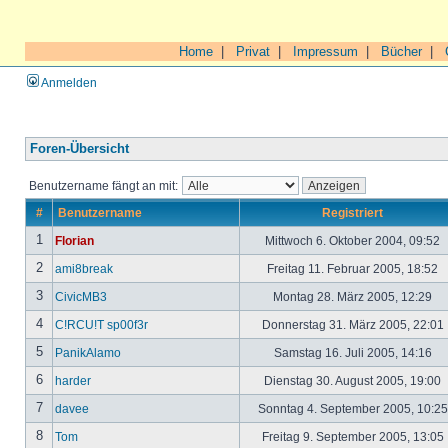
Home
|
Privat
|
Impressum
|
Bücher
|
Anmelden
Foren-Übersicht
Benutzername fängt an mit:
#
Benutzername
Registriert
1
Florian
Mittwoch 6. Oktober 2004, 09:52
2
ami8break
Freitag 11. Februar 2005, 18:52
3
CivicMB3
Montag 28. März 2005, 12:29
4
C!RCU!T sp00f3r
Donnerstag 31. März 2005, 22:01
5
PanikAlamo
Samstag 16. Juli 2005, 14:16
6
harder
Dienstag 30. August 2005, 19:00
7
davee
Sonntag 4. September 2005, 10:2
8
Tom
Freitag 9. September 2005, 13:05