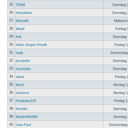
25
TDI98
Samstag 2
26
Hurrykane
Dienstag 2
27
Mario68
Mittwoch
28
Wladi
Freitag 
29
fridi
Dienstag 
30
Hans-Jürgen Preuth
Freitag 
31
matk
Donnerstag
32
picobello
Dienstag 
33
mcomska
Dienstag 
34
vitara
Freitag 
35
Muli1
Montag 12
36
macleon
Montag 12
37
Freakster235
Freitag 1
38
blondie
Samstag 1
39
MartinNRW86
Sonntag 2
40
Uwe-Paul
Donnerstag 