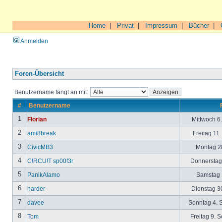
Home
|
Privat
|
Impressum
|
Bücher
|
Anmelden
Foren-Übersicht
Benutzername fängt an mit:
#
Benutzername
1
Florian
Mittwoch 6
2
ami8break
Freitag 11
3
CivicMB3
Montag 28
4
C!RCU!T sp00f3r
Donnerstag 
5
PanikAlamo
Samstag 1
6
harder
Dienstag 30
7
davee
Sonntag 4. 
8
Tom
Freitag 9. 