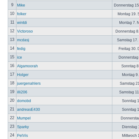
9
Mike
Donnerstag 15
10
folker
Montag 19. 
11
wintdi
Montag 7. 
12
Victoroso
Donnerstag 8
13
mcdasj
Samstag 17.
14
fedig
Freitag 30.
15
ice
Donnerstag 
16
Algamoorah
Sonntag 8.
17
Holger
Montag 9.
18
juergenahlers
Samstag 21
19
illi206
Samstag 11.
20
domobd
Sonntag 1
21
andreasE430
Sonntag 1
22
Mumpel
Donnerstag
23
Sparky
Dienstag 1
24
PelVis
Mittwoch 1