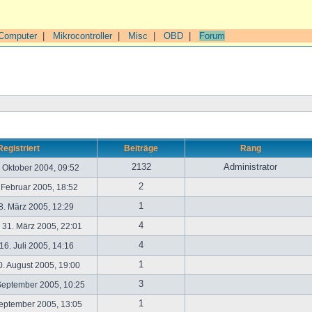
Computer
|
Mikrocontroller
|
Misc
|
OBD
|
Forum
Registriert
Beiträge
Rang
2132
Administrator
. Oktober 2004, 09:52
2
. Februar 2005, 18:52
1
. März 2005, 12:29
4
31. März 2005, 22:01
4
6. Juli 2005, 14:16
1
. August 2005, 19:00
3
September 2005, 10:25
1
September 2005, 13:05