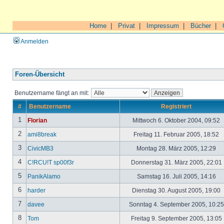
Home
|
Privat
|
Impressum
|
Bücher
|
Anmelden
Foren-Übersicht
Benutzername fängt an mit:
#
Benutzername
Registriert
1
Florian
Mittwoch 6. Oktober 2004, 09:52
2
ami8break
Freitag 11. Februar 2005, 18:52
3
CivicMB3
Montag 28. März 2005, 12:29
4
C!RCU!T sp00f3r
Donnerstag 31. März 2005, 22:01
5
PanikAlamo
Samstag 16. Juli 2005, 14:16
6
harder
Dienstag 30. August 2005, 19:00
7
davee
Sonntag 4. September 2005, 10:2
8
Tom
Freitag 9. September 2005, 13:05