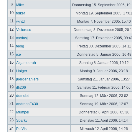
9
Mike
Donnerstag 15. September 2005, 19
10
folker
Montag 19. September 2005, 17:0
11
wintdi
Montag 7. November 2005, 15:40
12
Victoroso
Donnerstag 8. Dezember 2005, 20:
13
mcdasj
Samstag 17. Dezember 2005, 09:4
14
fedig
Freitag 30. Dezember 2005, 14:11
15
ice
Donnerstag 5. Januar 2006, 16:4
16
Algamoorah
Sonntag 8. Januar 2006, 19:12
17
Holger
Montag 9. Januar 2006, 23:18
18
juergenahlers
Samstag 21. Januar 2006, 13:27
19
illi206
Samstag 11. Februar 2006, 14:06
20
domobd
Sonntag 12. März 2006, 23:02
21
andreasE430
Sonntag 19. März 2006, 12:07
22
Mumpel
Donnerstag 6. April 2006, 05:36
23
Sparky
Dienstag 11. April 2006, 14:14
24
PelVis
Mittwoch 12. April 2006, 14:26