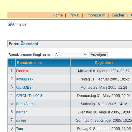
Home
|
Privat
|
Impressum
|
Bücher
|
Anmelden
Foren-Übersicht
Benutzername fängt an mit:
#
Benutzername
Registriert
1
Florian
Mittwoch 6. Oktober 2004, 09:52
2
ami8break
Freitag 11. Februar 2005, 18:52
3
CivicMB3
Montag 28. März 2005, 12:29
4
C!RCU!T sp00f3r
Donnerstag 31. März 2005, 22:01
5
PanikAlamo
Samstag 16. Juli 2005, 14:16
6
harder
Dienstag 30. August 2005, 19:00
7
davee
Sonntag 4. September 2005, 10:2
8
Tom
Freitag 9. September 2005, 13:05