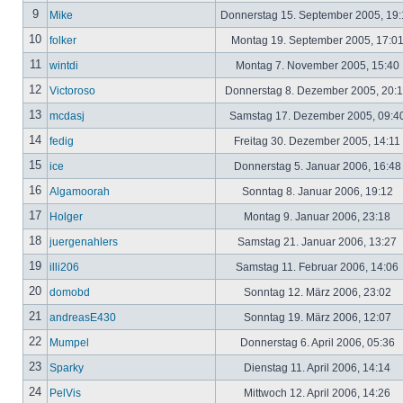
9
Mike
Donnerstag 15. September 2005, 19
10
folker
Montag 19. September 2005, 17:0
11
wintdi
Montag 7. November 2005, 15:40
12
Victoroso
Donnerstag 8. Dezember 2005, 20:
13
mcdasj
Samstag 17. Dezember 2005, 09:4
14
fedig
Freitag 30. Dezember 2005, 14:11
15
ice
Donnerstag 5. Januar 2006, 16:4
16
Algamoorah
Sonntag 8. Januar 2006, 19:12
17
Holger
Montag 9. Januar 2006, 23:18
18
juergenahlers
Samstag 21. Januar 2006, 13:27
19
illi206
Samstag 11. Februar 2006, 14:06
20
domobd
Sonntag 12. März 2006, 23:02
21
andreasE430
Sonntag 19. März 2006, 12:07
22
Mumpel
Donnerstag 6. April 2006, 05:36
23
Sparky
Dienstag 11. April 2006, 14:14
24
PelVis
Mittwoch 12. April 2006, 14:26