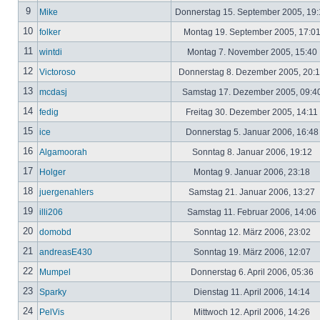
9
Mike
Donnerstag 15. September 2005, 19
10
folker
Montag 19. September 2005, 17:0
11
wintdi
Montag 7. November 2005, 15:40
12
Victoroso
Donnerstag 8. Dezember 2005, 20:
13
mcdasj
Samstag 17. Dezember 2005, 09:4
14
fedig
Freitag 30. Dezember 2005, 14:11
15
ice
Donnerstag 5. Januar 2006, 16:4
16
Algamoorah
Sonntag 8. Januar 2006, 19:12
17
Holger
Montag 9. Januar 2006, 23:18
18
juergenahlers
Samstag 21. Januar 2006, 13:27
19
illi206
Samstag 11. Februar 2006, 14:06
20
domobd
Sonntag 12. März 2006, 23:02
21
andreasE430
Sonntag 19. März 2006, 12:07
22
Mumpel
Donnerstag 6. April 2006, 05:36
23
Sparky
Dienstag 11. April 2006, 14:14
24
PelVis
Mittwoch 12. April 2006, 14:26