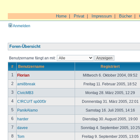
Home
|
Privat
|
Impressum
|
Bücher
|
Anmelden
Foren-Übersicht
Benutzername fängt an mit:
#
Benutzername
Registriert
1
Florian
Mittwoch 6. Oktober 2004, 09:52
2
ami8break
Freitag 11. Februar 2005, 18:52
3
CivicMB3
Montag 28. März 2005, 12:29
4
C!RCU!T sp00f3r
Donnerstag 31. März 2005, 22:01
5
PanikAlamo
Samstag 16. Juli 2005, 14:16
6
harder
Dienstag 30. August 2005, 19:00
7
davee
Sonntag 4. September 2005, 10:2
8
Tom
Freitag 9. September 2005, 13:05