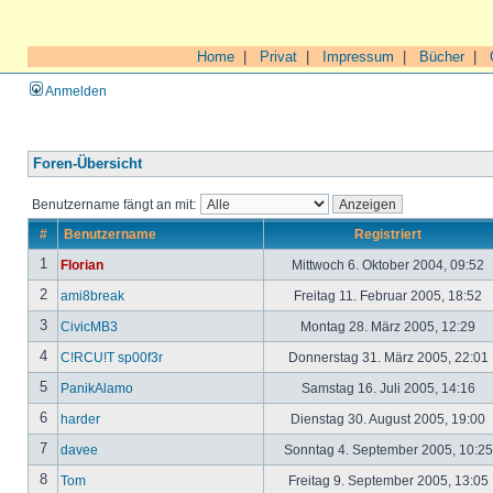
Home
|
Privat
|
Impressum
|
Bücher
|
Anmelden
Foren-Übersicht
Benutzername fängt an mit:
#
Benutzername
Registriert
1
Florian
Mittwoch 6. Oktober 2004, 09:52
2
ami8break
Freitag 11. Februar 2005, 18:52
3
CivicMB3
Montag 28. März 2005, 12:29
4
C!RCU!T sp00f3r
Donnerstag 31. März 2005, 22:01
5
PanikAlamo
Samstag 16. Juli 2005, 14:16
6
harder
Dienstag 30. August 2005, 19:00
7
davee
Sonntag 4. September 2005, 10:2
8
Tom
Freitag 9. September 2005, 13:05