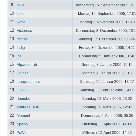
9
Mike
Donnerstag 15. September 2005, 19
10
folker
Montag 19. September 2005, 17:0
11
wintdi
Montag 7. November 2005, 15:40
12
Victoroso
Donnerstag 8. Dezember 2005, 20:
13
mcdasj
Samstag 17. Dezember 2005, 09:4
14
fedig
Freitag 30. Dezember 2005, 14:11
15
ice
Donnerstag 5. Januar 2006, 16:4
16
Algamoorah
Sonntag 8. Januar 2006, 19:12
17
Holger
Montag 9. Januar 2006, 23:18
18
juergenahlers
Samstag 21. Januar 2006, 13:27
19
illi206
Samstag 11. Februar 2006, 14:06
20
domobd
Sonntag 12. März 2006, 23:02
21
andreasE430
Sonntag 19. März 2006, 12:07
22
Mumpel
Donnerstag 6. April 2006, 05:36
23
Sparky
Dienstag 11. April 2006, 14:14
24
PelVis
Mittwoch 12. April 2006, 14:26