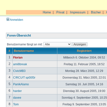
Home
|
Privat
|
Impressum
|
Bücher
|
Anmelden
Foren-Übersicht
Benutzername fängt an mit:
#
Benutzername
Registriert
1
Florian
Mittwoch 6. Oktober 2004, 09:52
2
ami8break
Freitag 11. Februar 2005, 18:52
3
CivicMB3
Montag 28. März 2005, 12:29
4
C!RCU!T sp00f3r
Donnerstag 31. März 2005, 22:01
5
PanikAlamo
Samstag 16. Juli 2005, 14:16
6
harder
Dienstag 30. August 2005, 19:00
7
davee
Sonntag 4. September 2005, 10:2
8
Tom
Freitag 9. September 2005, 13:05