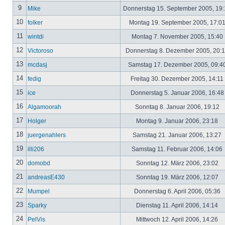
9
Mike
Donnerstag 15. September 2005, 19
10
folker
Montag 19. September 2005, 17:0
11
wintdi
Montag 7. November 2005, 15:40
12
Victoroso
Donnerstag 8. Dezember 2005, 20:
13
mcdasj
Samstag 17. Dezember 2005, 09:4
14
fedig
Freitag 30. Dezember 2005, 14:11
15
ice
Donnerstag 5. Januar 2006, 16:4
16
Algamoorah
Sonntag 8. Januar 2006, 19:12
17
Holger
Montag 9. Januar 2006, 23:18
18
juergenahlers
Samstag 21. Januar 2006, 13:27
19
illi206
Samstag 11. Februar 2006, 14:06
20
domobd
Sonntag 12. März 2006, 23:02
21
andreasE430
Sonntag 19. März 2006, 12:07
22
Mumpel
Donnerstag 6. April 2006, 05:36
23
Sparky
Dienstag 11. April 2006, 14:14
24
PelVis
Mittwoch 12. April 2006, 14:26