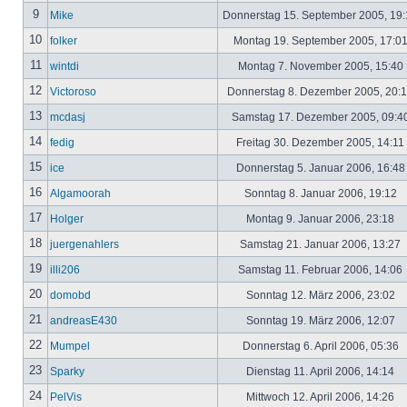
9
Mike
Donnerstag 15. September 2005, 19
10
folker
Montag 19. September 2005, 17:0
11
wintdi
Montag 7. November 2005, 15:40
12
Victoroso
Donnerstag 8. Dezember 2005, 20:
13
mcdasj
Samstag 17. Dezember 2005, 09:4
14
fedig
Freitag 30. Dezember 2005, 14:11
15
ice
Donnerstag 5. Januar 2006, 16:4
16
Algamoorah
Sonntag 8. Januar 2006, 19:12
17
Holger
Montag 9. Januar 2006, 23:18
18
juergenahlers
Samstag 21. Januar 2006, 13:27
19
illi206
Samstag 11. Februar 2006, 14:06
20
domobd
Sonntag 12. März 2006, 23:02
21
andreasE430
Sonntag 19. März 2006, 12:07
22
Mumpel
Donnerstag 6. April 2006, 05:36
23
Sparky
Dienstag 11. April 2006, 14:14
24
PelVis
Mittwoch 12. April 2006, 14:26