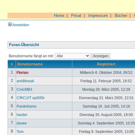
Home
|
Privat
|
Impressum
|
Bücher
|
Anmelden
Foren-Übersicht
Benutzername fängt an mit:
#
Benutzername
Registriert
1
Florian
Mittwoch 6. Oktober 2004, 09:52
2
ami8break
Freitag 11. Februar 2005, 18:52
3
CivicMB3
Montag 28. März 2005, 12:29
4
C!RCU!T sp00f3r
Donnerstag 31. März 2005, 22:01
5
PanikAlamo
Samstag 16. Juli 2005, 14:16
6
harder
Dienstag 30. August 2005, 19:00
7
davee
Sonntag 4. September 2005, 10:2
8
Tom
Freitag 9. September 2005, 13:05