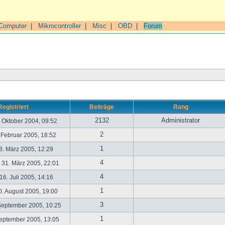
Computer
|
Mikrocontroller
|
Misc
|
OBD
|
Forum
Registriert
Beiträge
Rang
2132
Administrator
. Oktober 2004, 09:52
2
. Februar 2005, 18:52
1
. März 2005, 12:29
4
31. März 2005, 22:01
4
6. Juli 2005, 14:16
1
. August 2005, 19:00
3
September 2005, 10:25
1
September 2005, 13:05