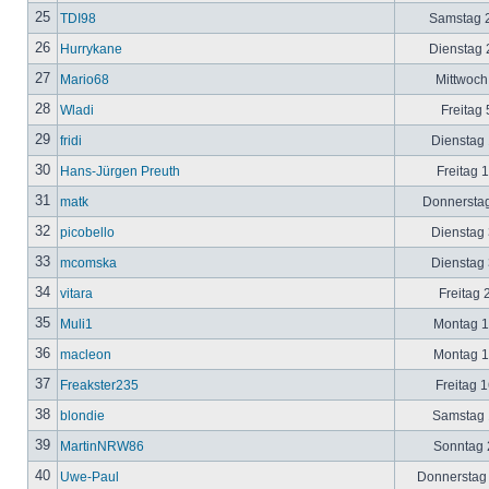
25
TDI98
Samstag 2
26
Hurrykane
Dienstag 2
27
Mario68
Mittwoch
28
Wladi
Freitag 
29
fridi
Dienstag 
30
Hans-Jürgen Preuth
Freitag 
31
matk
Donnerstag
32
picobello
Dienstag 
33
mcomska
Dienstag 
34
vitara
Freitag 
35
Muli1
Montag 12
36
macleon
Montag 12
37
Freakster235
Freitag 1
38
blondie
Samstag 1
39
MartinNRW86
Sonntag 2
40
Uwe-Paul
Donnerstag 