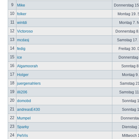
9
Mike
Donnerstag 15
10
folker
Montag 19. 
11
wintdi
Montag 7. 
12
Victoroso
Donnerstag 8
13
mcdasj
Samstag 17.
14
fedig
Freitag 30.
15
ice
Donnerstag 
16
Algamoorah
Sonntag 8.
17
Holger
Montag 9.
18
juergenahlers
Samstag 21
19
illi206
Samstag 11.
20
domobd
Sonntag 1
21
andreasE430
Sonntag 1
22
Mumpel
Donnerstag
23
Sparky
Dienstag 1
24
PelVis
Mittwoch 1