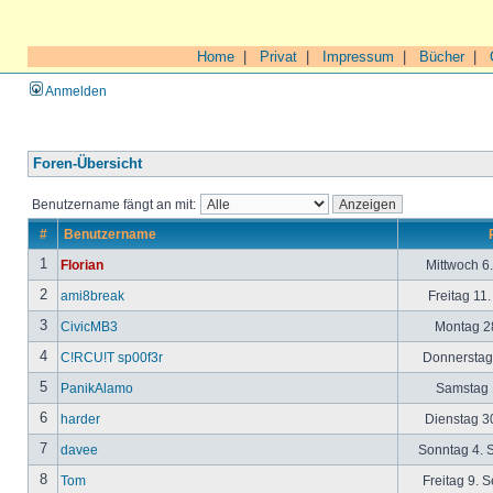
Home
|
Privat
|
Impressum
|
Bücher
|
Anmelden
Foren-Übersicht
Benutzername fängt an mit:
#
Benutzername
1
Florian
Mittwoch 6
2
ami8break
Freitag 11
3
CivicMB3
Montag 28
4
C!RCU!T sp00f3r
Donnerstag 
5
PanikAlamo
Samstag 1
6
harder
Dienstag 30
7
davee
Sonntag 4. 
8
Tom
Freitag 9. 