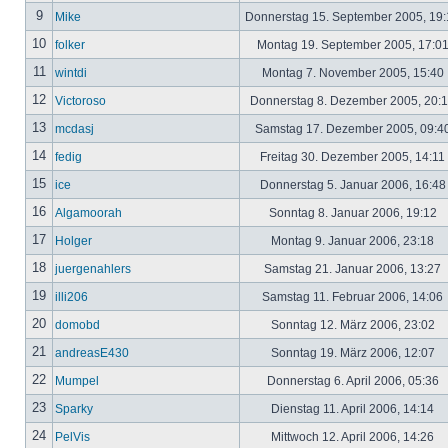
9
Mike
Donnerstag 15. September 2005, 19
10
folker
Montag 19. September 2005, 17:0
11
wintdi
Montag 7. November 2005, 15:40
12
Victoroso
Donnerstag 8. Dezember 2005, 20:
13
mcdasj
Samstag 17. Dezember 2005, 09:4
14
fedig
Freitag 30. Dezember 2005, 14:11
15
ice
Donnerstag 5. Januar 2006, 16:4
16
Algamoorah
Sonntag 8. Januar 2006, 19:12
17
Holger
Montag 9. Januar 2006, 23:18
18
juergenahlers
Samstag 21. Januar 2006, 13:27
19
illi206
Samstag 11. Februar 2006, 14:06
20
domobd
Sonntag 12. März 2006, 23:02
21
andreasE430
Sonntag 19. März 2006, 12:07
22
Mumpel
Donnerstag 6. April 2006, 05:36
23
Sparky
Dienstag 11. April 2006, 14:14
24
PelVis
Mittwoch 12. April 2006, 14:26