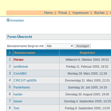
Home
|
Privat
|
Impressum
|
Bücher
|
Anmelden
Foren-Übersicht
Benutzername fängt an mit:
#
Benutzername
Registriert
1
Florian
Mittwoch 6. Oktober 2004, 09:52
2
ami8break
Freitag 11. Februar 2005, 18:52
3
CivicMB3
Montag 28. März 2005, 12:29
4
C!RCU!T sp00f3r
Donnerstag 31. März 2005, 22:01
5
PanikAlamo
Samstag 16. Juli 2005, 14:16
6
harder
Dienstag 30. August 2005, 19:00
7
davee
Sonntag 4. September 2005, 10:2
8
Tom
Freitag 9. September 2005, 13:05