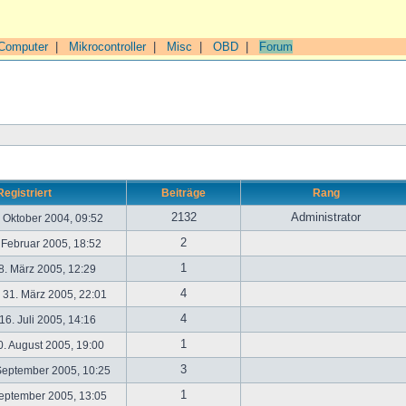
Computer
|
Mikrocontroller
|
Misc
|
OBD
|
Forum
Registriert
Beiträge
Rang
2132
Administrator
. Oktober 2004, 09:52
2
. Februar 2005, 18:52
1
. März 2005, 12:29
4
31. März 2005, 22:01
4
6. Juli 2005, 14:16
1
. August 2005, 19:00
3
September 2005, 10:25
1
September 2005, 13:05