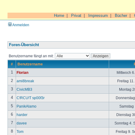
Home
|
Privat
|
Impressum
|
Bücher
|
Anmelden
Foren-Übersicht
Benutzername fängt an mit:
#
Benutzername
1
Florian
Mittwoch 6
2
ami8break
Freitag 11
3
CivicMB3
Montag 28
4
C!RCU!T sp00f3r
Donnerstag 
5
PanikAlamo
Samstag 1
6
harder
Dienstag 30
7
davee
Sonntag 4. 
8
Tom
Freitag 9. 