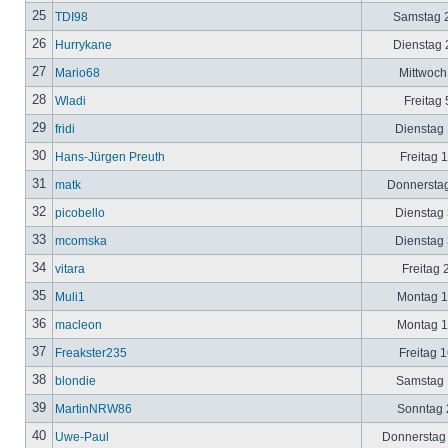
25
TDI98
Samstag 2
26
Hurrykane
Dienstag 2
27
Mario68
Mittwoch
28
Wladi
Freitag 
29
fridi
Dienstag 
30
Hans-Jürgen Preuth
Freitag 
31
matk
Donnerstag
32
picobello
Dienstag 
33
mcomska
Dienstag 
34
vitara
Freitag 
35
Muli1
Montag 12
36
macleon
Montag 12
37
Freakster235
Freitag 1
38
blondie
Samstag 1
39
MartinNRW86
Sonntag 2
40
Uwe-Paul
Donnerstag 