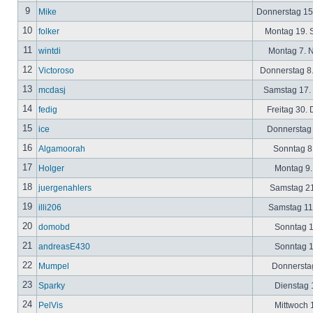
9
Mike
Donnerstag 15
10
folker
Montag 19. 
11
wintdi
Montag 7. 
12
Victoroso
Donnerstag 8
13
mcdasj
Samstag 17.
14
fedig
Freitag 30.
15
ice
Donnerstag 
16
Algamoorah
Sonntag 8.
17
Holger
Montag 9.
18
juergenahlers
Samstag 21
19
illi206
Samstag 11.
20
domobd
Sonntag 1
21
andreasE430
Sonntag 1
22
Mumpel
Donnerstag
23
Sparky
Dienstag 1
24
PelVis
Mittwoch 1