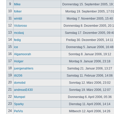
9
Mike
Donnerstag 15. September 2005, 19
10
folker
Montag 19. September 2005, 17:0
11
wintdi
Montag 7. November 2005, 15:40
12
Victoroso
Donnerstag 8. Dezember 2005, 20:
13
mcdasj
Samstag 17. Dezember 2005, 09:4
14
fedig
Freitag 30. Dezember 2005, 14:11
15
ice
Donnerstag 5. Januar 2006, 16:4
16
Algamoorah
Sonntag 8. Januar 2006, 19:12
17
Holger
Montag 9. Januar 2006, 23:18
18
juergenahlers
Samstag 21. Januar 2006, 13:27
19
illi206
Samstag 11. Februar 2006, 14:06
20
domobd
Sonntag 12. März 2006, 23:02
21
andreasE430
Sonntag 19. März 2006, 12:07
22
Mumpel
Donnerstag 6. April 2006, 05:36
23
Sparky
Dienstag 11. April 2006, 14:14
24
PelVis
Mittwoch 12. April 2006, 14:26