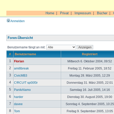
Home
|
Privat
|
Impressum
|
Bücher
|
Anmelden
Foren-Übersicht
Benutzername fängt an mit:
#
Benutzername
Registriert
1
Florian
Mittwoch 6. Oktober 2004, 09:52
2
ami8break
Freitag 11. Februar 2005, 18:52
3
CivicMB3
Montag 28. März 2005, 12:29
4
C!RCU!T sp00f3r
Donnerstag 31. März 2005, 22:01
5
PanikAlamo
Samstag 16. Juli 2005, 14:16
6
harder
Dienstag 30. August 2005, 19:00
7
davee
Sonntag 4. September 2005, 10:2
8
Tom
Freitag 9. September 2005, 13:05