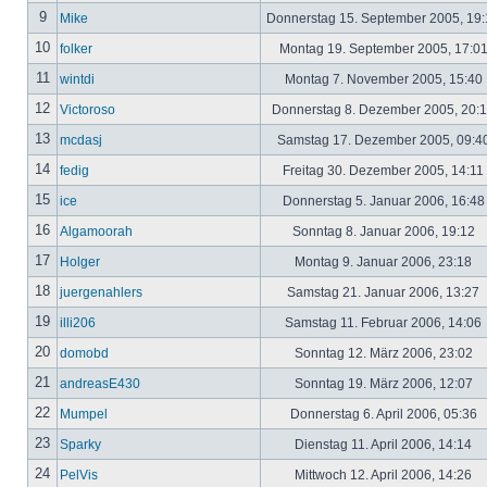
9
Mike
Donnerstag 15. September 2005, 19
10
folker
Montag 19. September 2005, 17:0
11
wintdi
Montag 7. November 2005, 15:40
12
Victoroso
Donnerstag 8. Dezember 2005, 20:
13
mcdasj
Samstag 17. Dezember 2005, 09:4
14
fedig
Freitag 30. Dezember 2005, 14:11
15
ice
Donnerstag 5. Januar 2006, 16:4
16
Algamoorah
Sonntag 8. Januar 2006, 19:12
17
Holger
Montag 9. Januar 2006, 23:18
18
juergenahlers
Samstag 21. Januar 2006, 13:27
19
illi206
Samstag 11. Februar 2006, 14:06
20
domobd
Sonntag 12. März 2006, 23:02
21
andreasE430
Sonntag 19. März 2006, 12:07
22
Mumpel
Donnerstag 6. April 2006, 05:36
23
Sparky
Dienstag 11. April 2006, 14:14
24
PelVis
Mittwoch 12. April 2006, 14:26