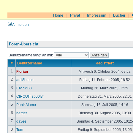
Home
|
Privat
|
Impressum
|
Bücher
|
Anmelden
Foren-Übersicht
Benutzername fängt an mit:
#
Benutzername
Registriert
1
Florian
Mittwoch 6. Oktober 2004, 09:52
2
ami8break
Freitag 11. Februar 2005, 18:52
3
CivicMB3
Montag 28. März 2005, 12:29
4
C!RCU!T sp00f3r
Donnerstag 31. März 2005, 22:01
5
PanikAlamo
Samstag 16. Juli 2005, 14:16
6
harder
Dienstag 30. August 2005, 19:00
7
davee
Sonntag 4. September 2005, 10:2
8
Tom
Freitag 9. September 2005, 13:05