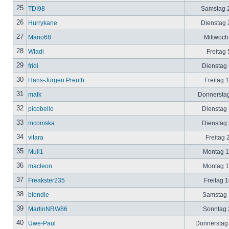
25
TDI98
Samstag 2
26
Hurrykane
Dienstag 2
27
Mario68
Mittwoch
28
Wladi
Freitag 
29
fridi
Dienstag 
30
Hans-Jürgen Preuth
Freitag 
31
matk
Donnerstag
32
picobello
Dienstag 
33
mcomska
Dienstag 
34
vitara
Freitag 
35
Muli1
Montag 12
36
macleon
Montag 12
37
Freakster235
Freitag 1
38
blondie
Samstag 1
39
MartinNRW86
Sonntag 2
40
Uwe-Paul
Donnerstag 