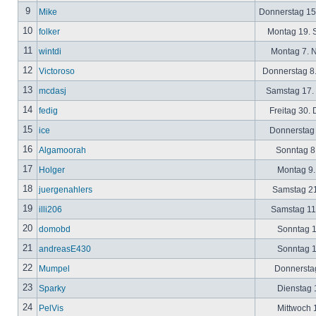
9
Mike
Donnerstag 15
10
folker
Montag 19. 
11
wintdi
Montag 7. 
12
Victoroso
Donnerstag 8
13
mcdasj
Samstag 17.
14
fedig
Freitag 30.
15
ice
Donnerstag 
16
Algamoorah
Sonntag 8.
17
Holger
Montag 9.
18
juergenahlers
Samstag 21
19
illi206
Samstag 11.
20
domobd
Sonntag 1
21
andreasE430
Sonntag 1
22
Mumpel
Donnerstag
23
Sparky
Dienstag 1
24
PelVis
Mittwoch 1