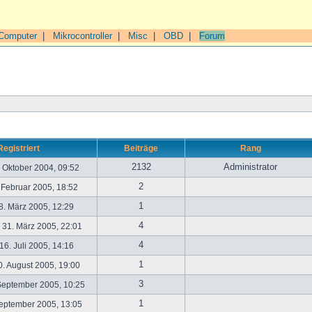
Computer
|
Mikrocontroller
|
Misc
|
OBD
|
Forum
Registriert
Beiträge
Rang
2132
Administrator
. Oktober 2004, 09:52
2
. Februar 2005, 18:52
1
. März 2005, 12:29
4
31. März 2005, 22:01
4
6. Juli 2005, 14:16
1
. August 2005, 19:00
3
September 2005, 10:25
1
September 2005, 13:05