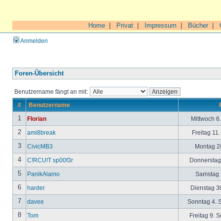
Home
|
Privat
|
Impressum
|
Bücher
|
Anmelden
Foren-Übersicht
Benutzername fängt an mit:
#
Benutzername
1
Florian
Mittwoch 6
2
ami8break
Freitag 11
3
CivicMB3
Montag 28
4
C!RCU!T sp00f3r
Donnerstag 
5
PanikAlamo
Samstag 1
6
harder
Dienstag 30
7
davee
Sonntag 4. 
8
Tom
Freitag 9. 