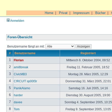
Home
|
Privat
|
Impressum
|
Bücher
|
Anmelden
Foren-Übersicht
Benutzername fängt an mit:
#
Benutzername
Registriert
1
Florian
Mittwoch 6. Oktober 2004, 09:52
2
ami8break
Freitag 11. Februar 2005, 18:52
3
CivicMB3
Montag 28. März 2005, 12:29
4
C!RCU!T sp00f3r
Donnerstag 31. März 2005, 22:01
5
PanikAlamo
Samstag 16. Juli 2005, 14:16
6
harder
Dienstag 30. August 2005, 19:00
7
davee
Sonntag 4. September 2005, 10:2
8
Tom
Freitag 9. September 2005, 13:05