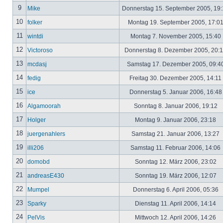
9
Mike
Donnerstag 15. September 2005, 19
10
folker
Montag 19. September 2005, 17:0
11
wintdi
Montag 7. November 2005, 15:40
12
Victoroso
Donnerstag 8. Dezember 2005, 20:
13
mcdasj
Samstag 17. Dezember 2005, 09:4
14
fedig
Freitag 30. Dezember 2005, 14:11
15
ice
Donnerstag 5. Januar 2006, 16:4
16
Algamoorah
Sonntag 8. Januar 2006, 19:12
17
Holger
Montag 9. Januar 2006, 23:18
18
juergenahlers
Samstag 21. Januar 2006, 13:27
19
illi206
Samstag 11. Februar 2006, 14:06
20
domobd
Sonntag 12. März 2006, 23:02
21
andreasE430
Sonntag 19. März 2006, 12:07
22
Mumpel
Donnerstag 6. April 2006, 05:36
23
Sparky
Dienstag 11. April 2006, 14:14
24
PelVis
Mittwoch 12. April 2006, 14:26