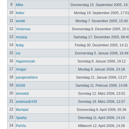
9
Mike
Donnerstag 15. September 2005, 19
10
folker
Montag 19. September 2005, 17:0
11
wintdi
Montag 7. November 2005, 15:40
12
Victoroso
Donnerstag 8. Dezember 2005, 20:
13
mcdasj
Samstag 17. Dezember 2005, 09:4
14
fedig
Freitag 30. Dezember 2005, 14:11
15
ice
Donnerstag 5. Januar 2006, 16:4
16
Algamoorah
Sonntag 8. Januar 2006, 19:12
17
Holger
Montag 9. Januar 2006, 23:18
18
juergenahlers
Samstag 21. Januar 2006, 13:27
19
illi206
Samstag 11. Februar 2006, 14:06
20
domobd
Sonntag 12. März 2006, 23:02
21
andreasE430
Sonntag 19. März 2006, 12:07
22
Mumpel
Donnerstag 6. April 2006, 05:36
23
Sparky
Dienstag 11. April 2006, 14:14
24
PelVis
Mittwoch 12. April 2006, 14:26