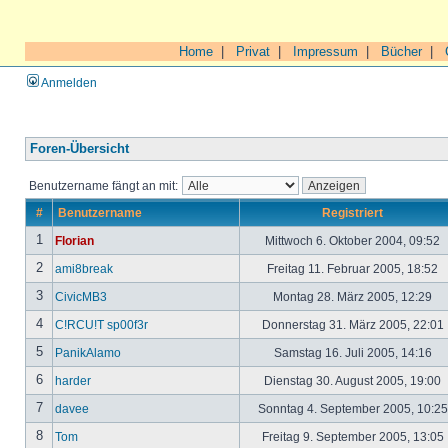
Home
|
Privat
|
Impressum
|
Bücher
|
Anmelden
Foren-Übersicht
Benutzername fängt an mit:
#
Benutzername
Registriert
1
Florian
Mittwoch 6. Oktober 2004, 09:52
2
ami8break
Freitag 11. Februar 2005, 18:52
3
CivicMB3
Montag 28. März 2005, 12:29
4
C!RCU!T sp00f3r
Donnerstag 31. März 2005, 22:01
5
PanikAlamo
Samstag 16. Juli 2005, 14:16
6
harder
Dienstag 30. August 2005, 19:00
7
davee
Sonntag 4. September 2005, 10:2
8
Tom
Freitag 9. September 2005, 13:05