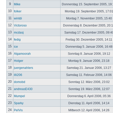
9
Mike
Donnerstag 15. September 2005, 19
10
folker
Montag 19. September 2005, 17:0
11
wintdi
Montag 7. November 2005, 15:40
12
Victoroso
Donnerstag 8. Dezember 2005, 20:
13
mcdasj
Samstag 17. Dezember 2005, 09:4
14
fedig
Freitag 30. Dezember 2005, 14:11
15
ice
Donnerstag 5. Januar 2006, 16:4
16
Algamoorah
Sonntag 8. Januar 2006, 19:12
17
Holger
Montag 9. Januar 2006, 23:18
18
juergenahlers
Samstag 21. Januar 2006, 13:27
19
illi206
Samstag 11. Februar 2006, 14:06
20
domobd
Sonntag 12. März 2006, 23:02
21
andreasE430
Sonntag 19. März 2006, 12:07
22
Mumpel
Donnerstag 6. April 2006, 05:36
23
Sparky
Dienstag 11. April 2006, 14:14
24
PelVis
Mittwoch 12. April 2006, 14:26