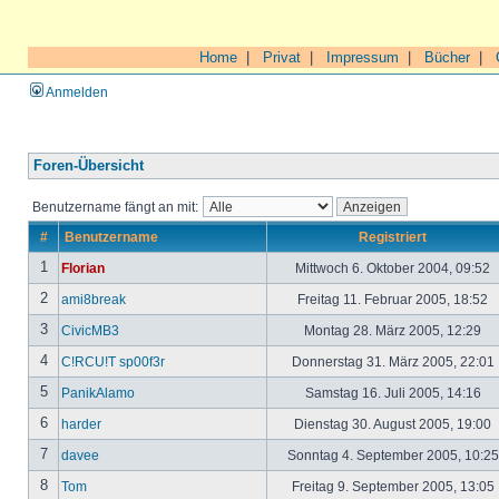
Home
|
Privat
|
Impressum
|
Bücher
|
Anmelden
Foren-Übersicht
Benutzername fängt an mit:
#
Benutzername
Registriert
1
Florian
Mittwoch 6. Oktober 2004, 09:52
2
ami8break
Freitag 11. Februar 2005, 18:52
3
CivicMB3
Montag 28. März 2005, 12:29
4
C!RCU!T sp00f3r
Donnerstag 31. März 2005, 22:01
5
PanikAlamo
Samstag 16. Juli 2005, 14:16
6
harder
Dienstag 30. August 2005, 19:00
7
davee
Sonntag 4. September 2005, 10:2
8
Tom
Freitag 9. September 2005, 13:05