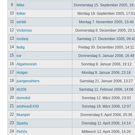
9
Mike
Donnerstag 15. September 2005, 19
10
folker
Montag 19. September 2005, 17:0
11
wintdi
Montag 7. November 2005, 15:40
12
Victoroso
Donnerstag 8. Dezember 2005, 20:
13
mcdasj
Samstag 17. Dezember 2005, 09:4
14
fedig
Freitag 30. Dezember 2005, 14:11
15
ice
Donnerstag 5. Januar 2006, 16:4
16
Algamoorah
Sonntag 8. Januar 2006, 19:12
17
Holger
Montag 9. Januar 2006, 23:18
18
juergenahlers
Samstag 21. Januar 2006, 13:27
19
illi206
Samstag 11. Februar 2006, 14:06
20
domobd
Sonntag 12. März 2006, 23:02
21
andreasE430
Sonntag 19. März 2006, 12:07
22
Mumpel
Donnerstag 6. April 2006, 05:36
23
Sparky
Dienstag 11. April 2006, 14:14
24
PelVis
Mittwoch 12. April 2006, 14:26