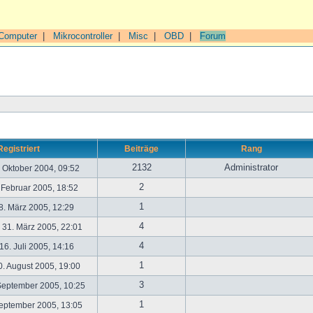
Computer
|
Mikrocontroller
|
Misc
|
OBD
|
Forum
Registriert
Beiträge
Rang
2132
Administrator
. Oktober 2004, 09:52
2
. Februar 2005, 18:52
1
. März 2005, 12:29
4
31. März 2005, 22:01
4
6. Juli 2005, 14:16
1
. August 2005, 19:00
3
September 2005, 10:25
1
September 2005, 13:05