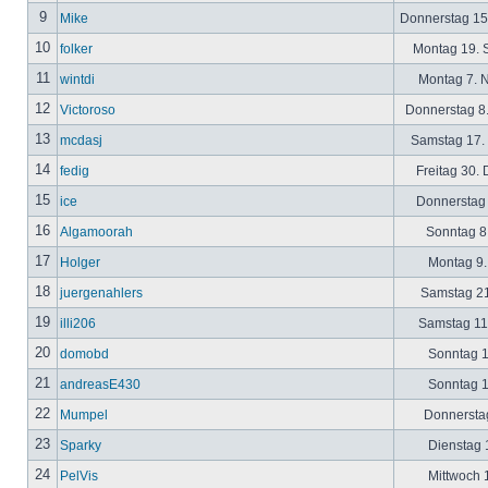
9
Mike
Donnerstag 15
10
folker
Montag 19. 
11
wintdi
Montag 7. 
12
Victoroso
Donnerstag 8
13
mcdasj
Samstag 17.
14
fedig
Freitag 30.
15
ice
Donnerstag 
16
Algamoorah
Sonntag 8.
17
Holger
Montag 9.
18
juergenahlers
Samstag 21
19
illi206
Samstag 11.
20
domobd
Sonntag 1
21
andreasE430
Sonntag 1
22
Mumpel
Donnerstag
23
Sparky
Dienstag 1
24
PelVis
Mittwoch 1