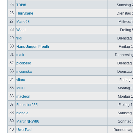
25
TDI98
Samstag 2
26
Hurrykane
Dienstag 2
27
Mario68
Mittwoch
28
Wladi
Freitag 
29
fridi
Dienstag 
30
Hans-Jürgen Preuth
Freitag 
31
matk
Donnerstag
32
picobello
Dienstag 
33
mcomska
Dienstag 
34
vitara
Freitag 
35
Muli1
Montag 12
36
macleon
Montag 12
37
Freakster235
Freitag 1
38
blondie
Samstag 1
39
MartinNRW86
Sonntag 2
40
Uwe-Paul
Donnerstag 