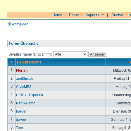
Home
|
Privat
|
Impressum
|
Bücher
|
Anmelden
Foren-Übersicht
Benutzername fängt an mit:
#
Benutzername
1
Florian
Mittwoch 6
2
ami8break
Freitag 11
3
CivicMB3
Montag 28
4
C!RCU!T sp00f3r
Donnerstag 
5
PanikAlamo
Samstag 1
6
harder
Dienstag 30
7
davee
Sonntag 4. 
8
Tom
Freitag 9. 