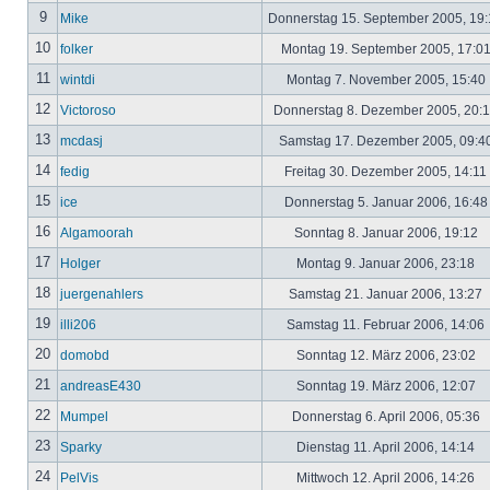
9
Mike
Donnerstag 15. September 2005, 19
10
folker
Montag 19. September 2005, 17:0
11
wintdi
Montag 7. November 2005, 15:40
12
Victoroso
Donnerstag 8. Dezember 2005, 20:
13
mcdasj
Samstag 17. Dezember 2005, 09:4
14
fedig
Freitag 30. Dezember 2005, 14:11
15
ice
Donnerstag 5. Januar 2006, 16:4
16
Algamoorah
Sonntag 8. Januar 2006, 19:12
17
Holger
Montag 9. Januar 2006, 23:18
18
juergenahlers
Samstag 21. Januar 2006, 13:27
19
illi206
Samstag 11. Februar 2006, 14:06
20
domobd
Sonntag 12. März 2006, 23:02
21
andreasE430
Sonntag 19. März 2006, 12:07
22
Mumpel
Donnerstag 6. April 2006, 05:36
23
Sparky
Dienstag 11. April 2006, 14:14
24
PelVis
Mittwoch 12. April 2006, 14:26