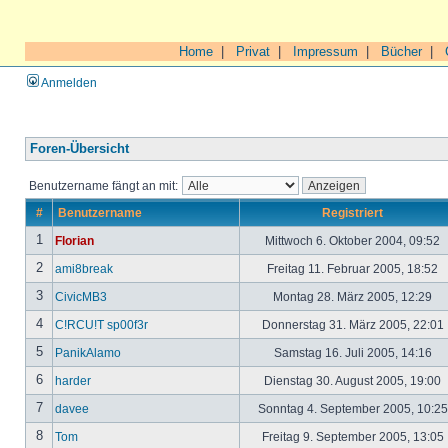
Home
|
Privat
|
Impressum
|
Bücher
|
Anmelden
Foren-Übersicht
Benutzername fängt an mit:
#
Benutzername
Registriert
1
Florian
Mittwoch 6. Oktober 2004, 09:52
2
ami8break
Freitag 11. Februar 2005, 18:52
3
CivicMB3
Montag 28. März 2005, 12:29
4
C!RCU!T sp00f3r
Donnerstag 31. März 2005, 22:01
5
PanikAlamo
Samstag 16. Juli 2005, 14:16
6
harder
Dienstag 30. August 2005, 19:00
7
davee
Sonntag 4. September 2005, 10:2
8
Tom
Freitag 9. September 2005, 13:05