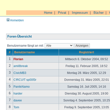
Home
|
Privat
|
Impressum
|
Bücher
|
Anmelden
Foren-Übersicht
Benutzername fängt an mit:
#
Benutzername
Registriert
1
Florian
Mittwoch 6. Oktober 2004, 09:52
2
ami8break
Freitag 11. Februar 2005, 18:52
3
CivicMB3
Montag 28. März 2005, 12:29
4
C!RCU!T sp00f3r
Donnerstag 31. März 2005, 22:01
5
PanikAlamo
Samstag 16. Juli 2005, 14:16
6
harder
Dienstag 30. August 2005, 19:00
7
davee
Sonntag 4. September 2005, 10:2
8
Tom
Freitag 9. September 2005, 13:05