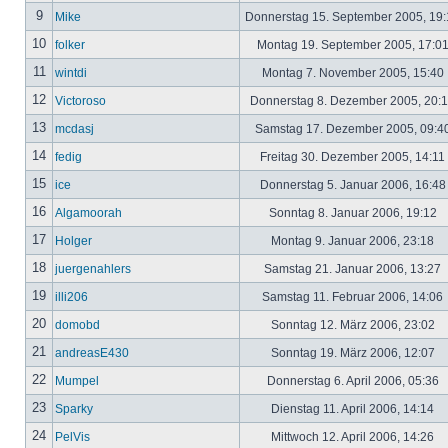
9
Mike
Donnerstag 15. September 2005, 19
10
folker
Montag 19. September 2005, 17:0
11
wintdi
Montag 7. November 2005, 15:40
12
Victoroso
Donnerstag 8. Dezember 2005, 20:
13
mcdasj
Samstag 17. Dezember 2005, 09:4
14
fedig
Freitag 30. Dezember 2005, 14:11
15
ice
Donnerstag 5. Januar 2006, 16:4
16
Algamoorah
Sonntag 8. Januar 2006, 19:12
17
Holger
Montag 9. Januar 2006, 23:18
18
juergenahlers
Samstag 21. Januar 2006, 13:27
19
illi206
Samstag 11. Februar 2006, 14:06
20
domobd
Sonntag 12. März 2006, 23:02
21
andreasE430
Sonntag 19. März 2006, 12:07
22
Mumpel
Donnerstag 6. April 2006, 05:36
23
Sparky
Dienstag 11. April 2006, 14:14
24
PelVis
Mittwoch 12. April 2006, 14:26