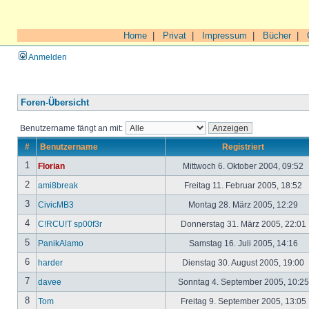
Home
|
Privat
|
Impressum
|
Bücher
|
Anmelden
Foren-Übersicht
Benutzername fängt an mit:
#
Benutzername
Registriert
1
Florian
Mittwoch 6. Oktober 2004, 09:52
2
ami8break
Freitag 11. Februar 2005, 18:52
3
CivicMB3
Montag 28. März 2005, 12:29
4
C!RCU!T sp00f3r
Donnerstag 31. März 2005, 22:01
5
PanikAlamo
Samstag 16. Juli 2005, 14:16
6
harder
Dienstag 30. August 2005, 19:00
7
davee
Sonntag 4. September 2005, 10:2
8
Tom
Freitag 9. September 2005, 13:05